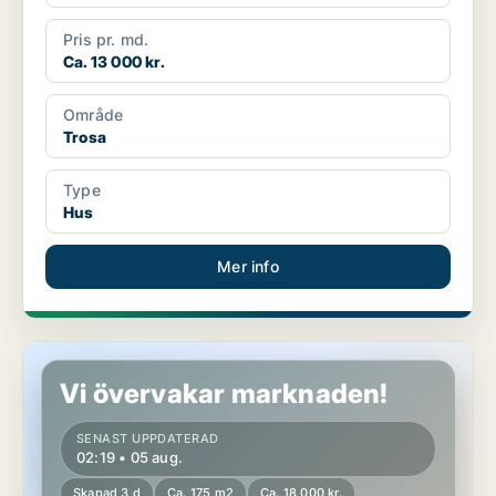
Pris pr. md.
Ca. 13 000 kr.
Område
Trosa
Type
Hus
Mer info
Hus i Trosa
Vi övervakar marknaden!
SENAST UPPDATERAD
02:19 • 05 aug.
Skapad 3 d
Ca. 175 m2
Ca. 18 000 kr.