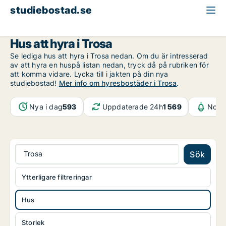
studiebostad.se
Hus att hyra
Södermanland
Trosa
Hus att hyra i Trosa
Se lediga hus att hyra i Trosa nedan. Om du är intresserad
av att hyra en huspå listan nedan, tryck då på rubriken för
att komma vidare. Lycka till i jakten på din nya
studiebostad!
Mer info om hyresbostäder i Trosa
.
Nya i dag
593
Uppdaterade 24h
1 569
Notif
Trosa
Sök
Ytterligare filtreringar
Hus
Storlek