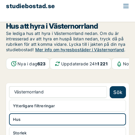
studiebostad.se
Hus att hyra
Västernorrland
Hus att hyra i Västernorrland
Se lediga hus att hyra i Västernorrland nedan. Om du är
intresserad av att hyra en huspå listan nedan, tryck då på
rubriken för att komma vidare. Lycka till i jakten på din nya
studiebostad!
Mer info om hyresbostäder i Västernorrland
.
Nya i dag
623
Uppdaterade 24h
1 221
Notif
Västernorrland
Sök
Ytterligare filtreringar
Hus
Storlek