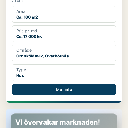
7 rum
Areal
Ca. 180 m2
Pris pr. md.
Ca. 17 000 kr.
Område
Örnsköldsvik, Överhörnäs
Type
Hus
Mer info
Hus i Sundsvall
Vi övervakar marknaden!