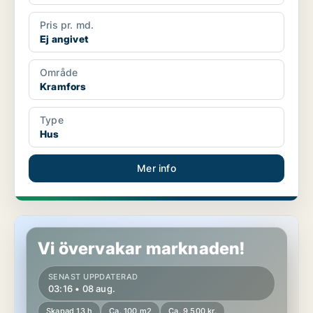
Pris pr. md.
Ej angivet
Område
Kramfors
Type
Hus
Mer info
Hus i Kramfors, Väja
Vi övervakar marknaden!
SENAST UPPDATERAD
03:16 • 08 aug.
Skapad 13 h
Ca. 100 m2
Ca. 9 500 kr.