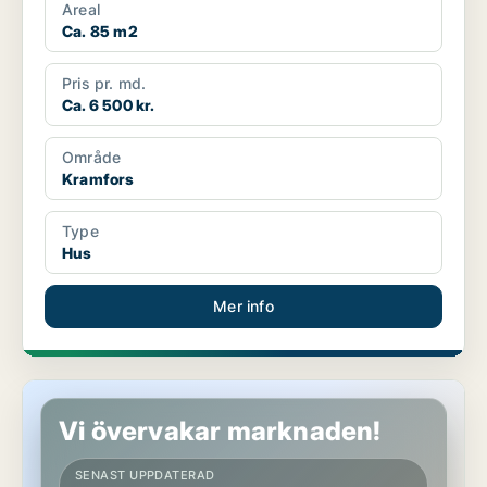
Areal
Ca. 85 m2
Pris pr. md.
Ca. 6 500 kr.
Område
Kramfors
Type
Hus
Mer info
Hus i Sundsvall
Vi övervakar marknaden!
SENAST UPPDATERAD