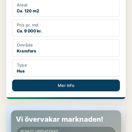
Areal
Ca. 120 m2
Pris pr. md.
Ca. 9 000 kr.
Område
Kramfors
Type
Hus
Mer info
Hus i Sollefteå
Vi övervakar marknaden!
SENAST UPPDATERAD