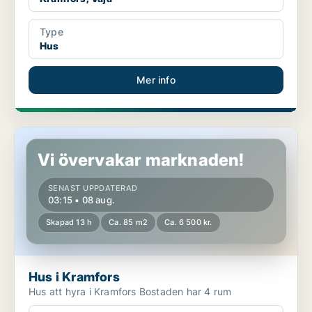
Type
Hus
Mer info
Hus i Kramfors
Vi övervakar marknaden!
SENAST UPPDATERAD
03:15 • 08 aug.
Skapad 13 h
Ca. 85 m2
Ca. 6 500 kr.
Hus i Kramfors
Hus att hyra i Kramfors Bostaden har 4 rum