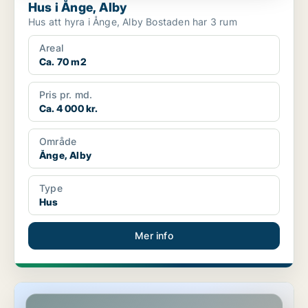
Hus i Ånge, Alby
Hus att hyra i Ånge, Alby Bostaden har 3 rum
Areal
Ca. 70 m2
Pris pr. md.
Ca. 4 000 kr.
Område
Ånge, Alby
Type
Hus
Mer info
Hus i Timrå, Bergeforsen