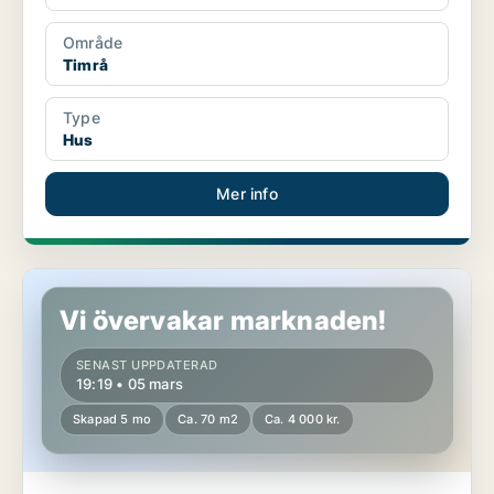
Område
Timrå
Type
Hus
Mer info
Hus i Ånge, Alby
Vi övervakar marknaden!
SENAST UPPDATERAD
19:19 • 05 mars
Skapad 5 mo
Ca. 70 m2
Ca. 4 000 kr.