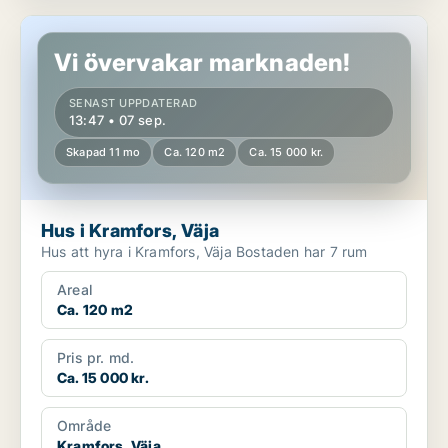
Hus i Kramfors, Väja
Vi övervakar marknaden!
SENAST UPPDATERAD
13:47 • 07 sep.
Skapad 11 mo
Ca. 120 m2
Ca. 15 000 kr.
Hus i Kramfors, Väja
Hus att hyra i Kramfors, Väja Bostaden har 7 rum
Areal
Ca. 120 m2
Pris pr. md.
Ca. 15 000 kr.
Område
Kramfors, Väja