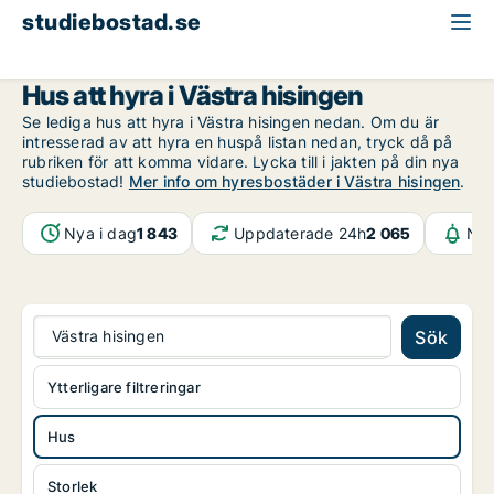
studiebostad.se
Hus att hyra
Göteborg
Västra hisingen
Hus att hyra i Västra hisingen
Se lediga hus att hyra i Västra hisingen nedan. Om du är
intresserad av att hyra en huspå listan nedan, tryck då på
rubriken för att komma vidare. Lycka till i jakten på din nya
studiebostad!
Mer info om hyresbostäder i Västra hisingen
.
Nya i dag
1 843
Uppdaterade 24h
2 065
Not
Västra hisingen
Sök
Ytterligare filtreringar
Hus
Storlek