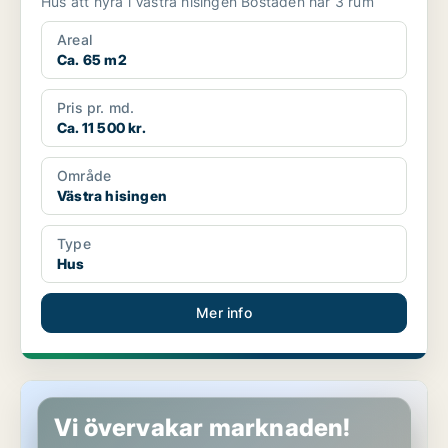
Hus att hyra i Västra hisingen Bostaden har 3 rum
Areal
Ca. 65 m2
Pris pr. md.
Ca. 11 500 kr.
Område
Västra hisingen
Type
Hus
Mer info
Hus i Västra hisingen
Vi övervakar marknaden!