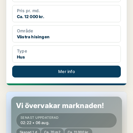
Pris pr. md.
Ca. 12 000 kr.
Område
Västra hisingen
Type
Hus
Mer info
Hus i Västra hisingen
Vi övervakar marknaden!
SENAST UPPDATERAD
02:22 • 06 aug.
Skapad 1 d
Ca. 70 m2
Ca. 11 000 kr.