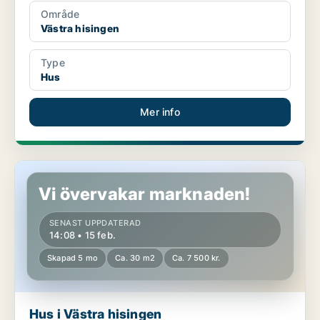
Område
Västra hisingen
Type
Hus
Mer info
Hus i Västra hisingen
Vi övervakar marknaden!
SENAST UPPDATERAD
14:08 • 15 feb.
Skapad 5 mo
Ca. 30 m2
Ca. 7 500 kr.
Hus i Västra hisingen