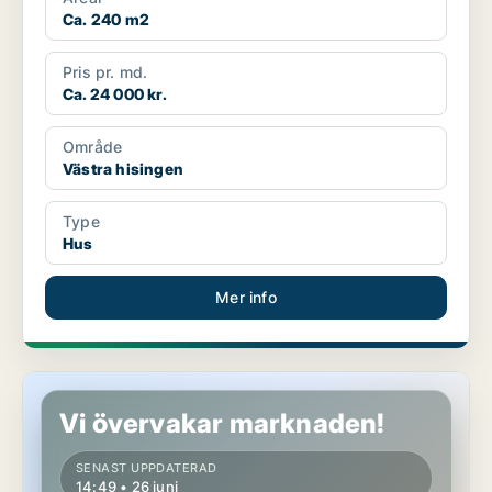
Ca. 240 m2
Pris pr. md.
Ca. 24 000 kr.
Område
Västra hisingen
Type
Hus
Mer info
Hus i Västra hisingen
Vi övervakar marknaden!
SENAST UPPDATERAD
14:49 • 26 juni