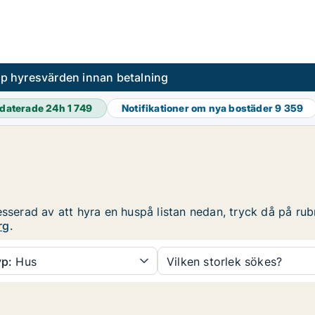
pp hyresvärden innan betalning
daterade 24h
1 749
Notifikationer om nya bostäder
9 359
sserad av att hyra en huspå listan nedan, tryck då på rubr
rg
.
p:
Hus
Vilken storlek sökes?