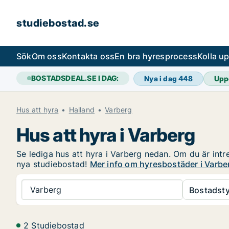
studiebostad.se
Sök
Om oss
Kontakta oss
En bra hyresprocess
Kolla u
BOSTADSDEAL.SE I DAG:
Nya i dag
448
Upp
Hus att hyra
Halland
Varberg
Hus att hyra i Varberg
Se lediga hus att hyra i Varberg nedan. Om du är intre
nya studiebostad!
Mer info om hyresbostäder i Varbe
Varberg
Bostadsty
2 Studiebostad