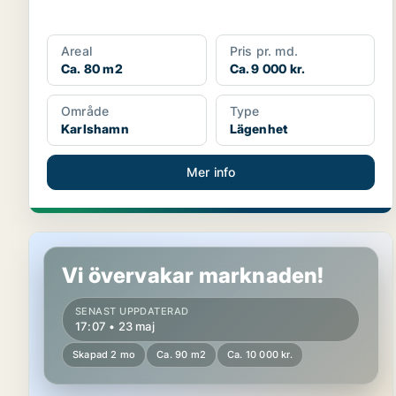
Areal
Pris pr. md.
Ca. 80 m2
Ca. 9 000 kr.
Område
Type
Karlshamn
Lägenhet
Mer info
Lägenhet i Karlshamn
Vi övervakar marknaden!
SENAST UPPDATERAD
17:07 • 23 maj
Skapad 2 mo
Ca. 90 m2
Ca. 10 000 kr.