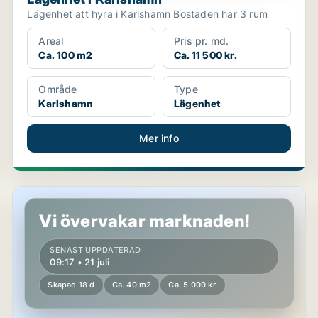
Lägenhet att hyra i Karlshamn Bostaden har 3 rum
Areal
Pris pr. md.
Ca. 100 m2
Ca. 11 500 kr.
Område
Type
Karlshamn
Lägenhet
Mer info
Lägenhet i Karlshamn
Vi övervakar marknaden!
SENAST UPPDATERAD
09:17 • 21 juli
Skapad 18 d
Ca. 40 m2
Ca. 5 000 kr.