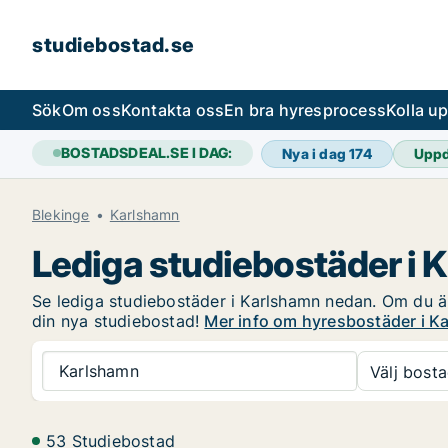
studiebostad.se
Sök
Om oss
Kontakta oss
En bra hyresprocess
Kolla u
BOSTADSDEAL.SE I DAG:
Nya i dag
174
Uppd
Blekinge
Karlshamn
Lediga studiebostäder i 
Se lediga studiebostäder i Karlshamn nedan. Om du är 
din nya studiebostad!
Mer info om hyresbostäder i K
Karlshamn
Välj bosta
53 Studiebostad