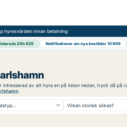
pp hyresvärden innan betalning
aterade 24h
629
Notifikationer om nya bostäder
10 959
Karlshamn
intresserad av att hyra en på listan nedan, tryck då på ru
arlshamn
.
dstyp...
Vilken storlek sökes?