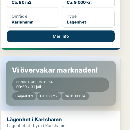
Ca. 80 m2
Ca. 9 000 kr.
Område
Type
Karlshamn
Lägenhet
Mer info
Lägenhet i Karlshamn
Vi övervakar marknaden!
SENAST UPPDATERAD
09:20 • 31 juli
Skapad 8 d
Ca. 160 m2
Ca. 15 000 kr.
Lägenhet i Karlshamn
Lägenhet att hyra i Karlshamn