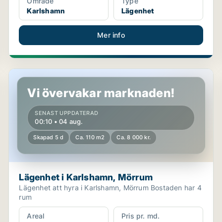
Område
Type
Karlshamn
Lägenhet
Mer info
Lägenhet i Karlshamn, Mörrum
Vi övervakar marknaden!
SENAST UPPDATERAD
00:10 • 04 aug.
Skapad 5 d
Ca. 110 m2
Ca. 8 000 kr.
Lägenhet i Karlshamn, Mörrum
Lägenhet att hyra i Karlshamn, Mörrum Bostaden har 4
rum
Areal
Pris pr. md.