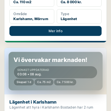
Ca. 110 m2
Ca. 8 000 kr.
Område
Type
Karlshamn, Mörrum
Lägenhet
Mer info
Lägenhet i Karlshamn
Vi övervakar marknaden!
SENAST UPPDATERAD
03:08 • 08 aug.
Skapad 1 d
Ca. 75 m2
Ca. 7 500 kr.
Lägenhet i Karlshamn
Lägenhet att hyra i Karlshamn Bostaden har 2 rum