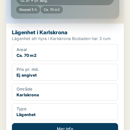
12:37 • 07 aug.
Skapad 5 h
Ca. 70 m2
Lägenhet i Karlskrona
Lägenhet att hyra i Karlskrona Bostaden har 3 rum
Areal
Ca. 70 m2
Pris pr. md.
Ej angivet
Område
Karlskrona
Type
Lägenhet
Mer info