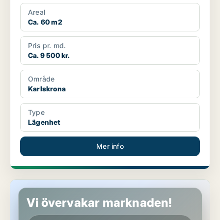
Areal
Ca. 60 m2
Pris pr. md.
Ca. 9 500 kr.
Område
Karlskrona
Type
Lägenhet
Mer info
Hus i Karlskrona, Lyckeby
Vi övervakar marknaden!