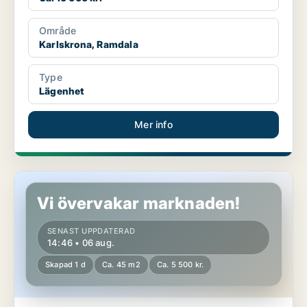
Område
Karlskrona, Ramdala
Type
Lägenhet
Mer info
Lägenhet i Karlskrona, Lyckeby
Vi övervakar marknaden!
SENAST UPPDATERAD
14:46 • 06 aug.
Skapad 1 d
Ca. 45 m2
Ca. 5 500 kr.