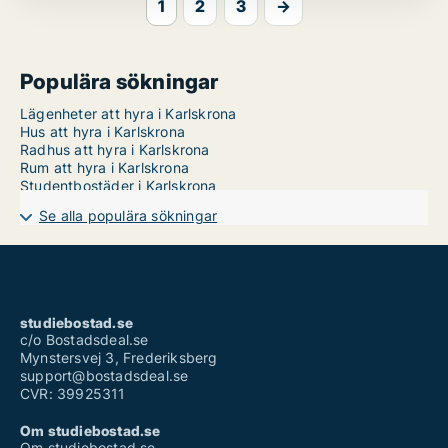
1
2
3
→
Populära sökningar
Lägenheter att hyra i Karlskrona
Hus att hyra i Karlskrona
Radhus att hyra i Karlskrona
Rum att hyra i Karlskrona
Studentbostäder i Karlskrona
Se alla populära sökningar
studiebostad.se
c/o Bostadsdeal.se
Mynstersvej 3, Frederiksberg
support@bostadsdeal.se
CVR: 39925311
Om studiebostad.se
Om studiebostad.se