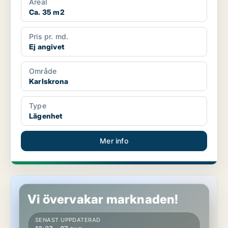
Areal
Ca. 35 m2
Pris pr. md.
Ej angivet
Område
Karlskrona
Type
Lägenhet
Mer info
Lägenhet i Karlskrona
Vi övervakar marknaden!
SENAST UPPDATERAD