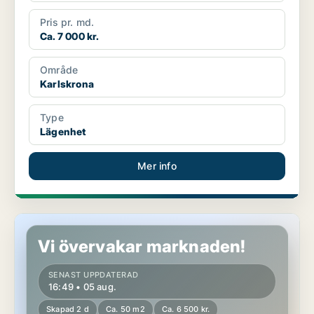
Pris pr. md.
Ca. 7 000 kr.
Område
Karlskrona
Type
Lägenhet
Mer info
Lägenhet i Karlskrona
Vi övervakar marknaden!
SENAST UPPDATERAD
16:49 • 05 aug.
Skapad 2 d
Ca. 50 m2
Ca. 6 500 kr.