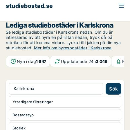
studiebostad.se
Blekinge
Karlskrona
Lediga studiebostäder i Karlskrona
Se lediga studiebostäder i Karlskrona nedan. Om du är
intresserad av att hyra en på listan nedan, tryck då på
rubriken för att komma vidare. Lycka till i jakten på din nya
studiebostad!
Mer info om hyresbostäder i Karlskrona
.
Nya i dag
1 647
Uppdaterade 24h
2 046
Not
Karlskrona
Sök
Ytterligare filtreringar
Bostadstyp
Storlek