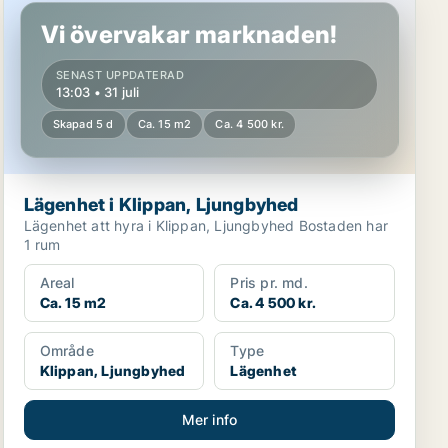
Vi övervakar marknaden!
SENAST UPPDATERAD
13:03 • 31 juli
Skapad 5 d
Ca. 15 m2
Ca. 4 500 kr.
Lägenhet i Klippan, Ljungbyhed
Lägenhet att hyra i Klippan, Ljungbyhed Bostaden har
1 rum
Areal
Pris pr. md.
Ca. 15 m2
Ca. 4 500 kr.
Område
Type
Klippan, Ljungbyhed
Lägenhet
Mer info