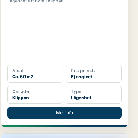
Lägenhet att hyra i Klippan
Areal
Pris pr. md.
Ca. 60 m2
Ej angivet
Område
Type
Klippan
Lägenhet
Mer info
Lägenhet i Klippan, Ljungbyhed