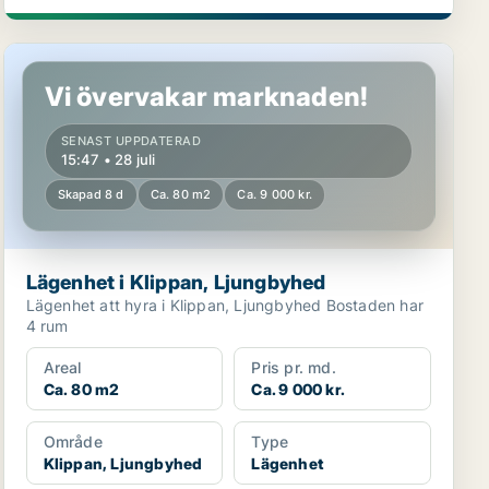
Lägenhet i Klippan, Ljungbyhed
Vi övervakar marknaden!
SENAST UPPDATERAD
15:47 • 28 juli
Skapad 8 d
Ca. 80 m2
Ca. 9 000 kr.
Lägenhet i Klippan, Ljungbyhed
Lägenhet att hyra i Klippan, Ljungbyhed Bostaden har
4 rum
Areal
Pris pr. md.
Ca. 80 m2
Ca. 9 000 kr.
Område
Type
Klippan, Ljungbyhed
Lägenhet