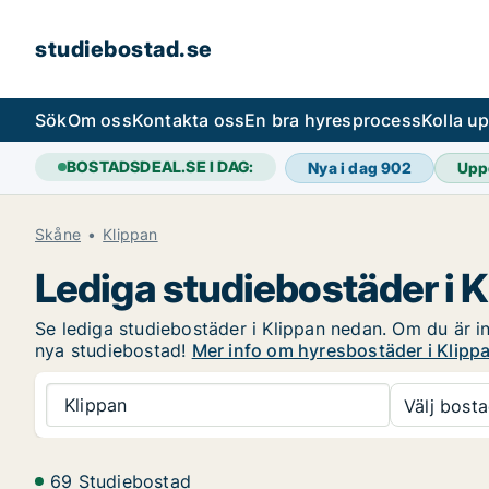
studiebostad.se
Sök
Om oss
Kontakta oss
En bra hyresprocess
Kolla u
BOSTADSDEAL.SE I DAG:
Nya i dag
902
Upp
Skåne
Klippan
Lediga studiebostäder i 
Se lediga studiebostäder i Klippan nedan. Om du är int
nya studiebostad!
Mer info om hyresbostäder i Klipp
Klippan
Välj bosta
69 Studiebostad