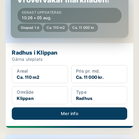
SENAST UPPDATERAD
10:26 • 05 aug.
Skapad 1 d
Ca. 110 m2
Ca. 11 000 kr.
Radhus i Klippan
Gärna uteplats
Areal
Pris pr. md.
Ca. 110 m2
Ca. 11 000 kr.
Område
Type
Klippan
Radhus
Mer info
Lägenhet i Klippan