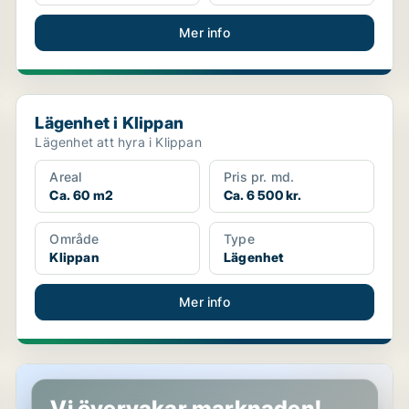
Mer info
Lägenhet i Klippan
Lägenhet i Klippan
Lägenhet att hyra i Klippan
Areal
Pris pr. md.
Ca. 60 m2
Ca. 6 500 kr.
Område
Type
Klippan
Lägenhet
Mer info
Radhus i Klippan
Vi övervakar marknaden!