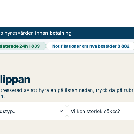
pp hyresvärden innan betalning
daterade 24h
1 839
Notifikationer om nya bostäder
8 882
Klippan
resserad av att hyra en på listan nedan, tryck då på rubri
an
.
dstyp...
Vilken storlek sökes?