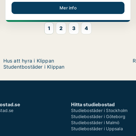
Mer info
1
2
3
4
Hus att hyra i Klippan
R
Studentbostäder i Klippan
ostad.se
Hitta studiebostad
tad.se
Studiebostäder i Stockholm
Studiebostäder i Göteborg
Studiebostäder i Malmö
Studiebostäder i Uppsala