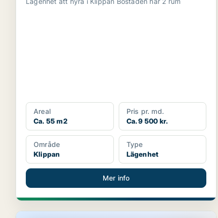
Lägenhet att hyra i Klippan Bostaden har 2 rum
Areal
Pris pr. md.
Ca. 55 m2
Ca. 9 500 kr.
Område
Type
Klippan
Lägenhet
Mer info
Lägenhet i Klippan