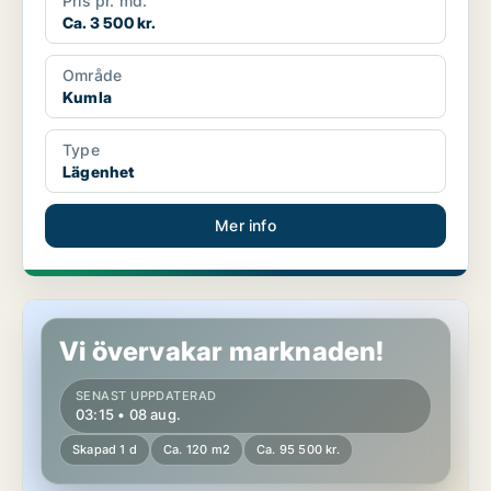
Pris pr. md.
Ca. 3 500 kr.
Område
Kumla
Type
Lägenhet
Mer info
Hus i Kumla
Vi övervakar marknaden!
SENAST UPPDATERAD
03:15 • 08 aug.
Skapad 1 d
Ca. 120 m2
Ca. 95 500 kr.