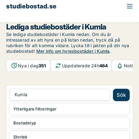
studiebostad.se
Örebro län
Kumla
Lediga studiebostäder i Kumla
Se lediga studiebostäder i Kumla nedan. Om du är
intresserad av att hyra en på listan nedan, tryck då på
rubriken för att komma vidare. Lycka till i jakten på din nya
studiebostad!
Mer info om hyresbostäder i Kumla
.
Nya i dag
351
Uppdaterade 24h
464
Notifik
Kumla
Sök
Ytterligare filtreringar
Bostadstyp
Storlek