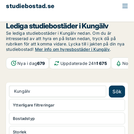
studiebostad.se
Västra Götaland
Kungälv
Lediga studiebostäder i Kungälv
Se lediga studiebostäder i Kungälv nedan. Om du är
intresserad av att hyra en på listan nedan, tryck då på
rubriken för att komma vidare. Lycka till i jakten på din nya
studiebostad!
Mer info om hyresbostäder i Kungälv
.
Nya i dag
679
Uppdaterade 24h
1 675
Notif
Kungälv
Sök
Ytterligare filtreringar
Bostadstyp
Storlek