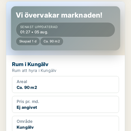
Rum i Kungälv
Vi övervakar marknaden!
SENAST UPPDATERAD
01:27 • 05 aug.
Skapad 1 d
Ca. 90 m2
Rum i Kungälv
Rum att hyra i Kungälv
Areal
Ca. 90 m2
Pris pr. md.
Ej angivet
Område
Kungälv