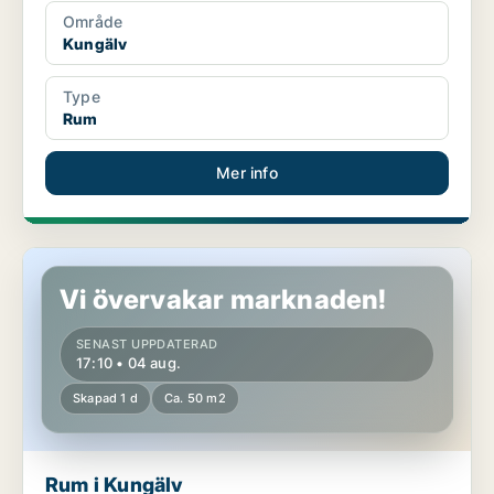
Område
Kungälv
Type
Rum
Mer info
Rum i Kungälv
Vi övervakar marknaden!
SENAST UPPDATERAD
17:10 • 04 aug.
Skapad 1 d
Ca. 50 m2
Rum i Kungälv