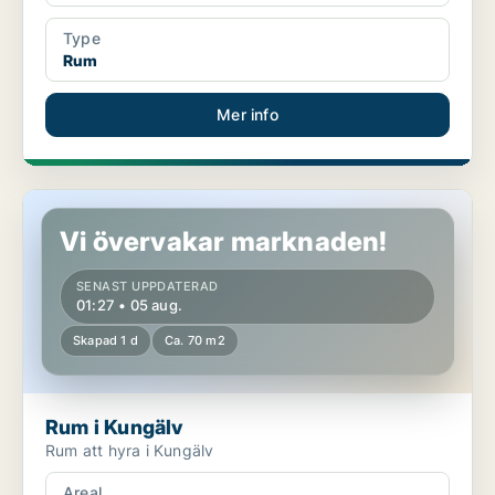
Type
Rum
Mer info
Rum i Kungälv
Vi övervakar marknaden!
SENAST UPPDATERAD
01:27 • 05 aug.
Skapad 1 d
Ca. 70 m2
Rum i Kungälv
Rum att hyra i Kungälv
Areal