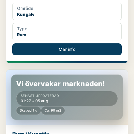
Område
Kungälv
Type
Rum
Mer info
Rum i Kungälv
Vi övervakar marknaden!
SENAST UPPDATERAD
01:27 • 05 aug.
Skapad 1 d
Ca. 90 m2
Rum i Kungälv