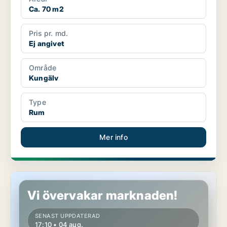
Ca. 70 m2
Pris pr. md.
Ej angivet
Område
Kungälv
Type
Rum
Mer info
Rum i Kungälv
Vi övervakar marknaden!
SENAST UPPDATERAD
17:10 • 04 aug.