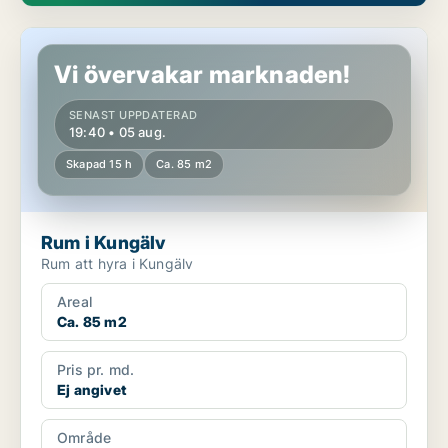
Rum i Kungälv
Vi övervakar marknaden!
SENAST UPPDATERAD
19:40 • 05 aug.
Skapad 15 h
Ca. 85 m2
Rum i Kungälv
Rum att hyra i Kungälv
Areal
Ca. 85 m2
Pris pr. md.
Ej angivet
Område