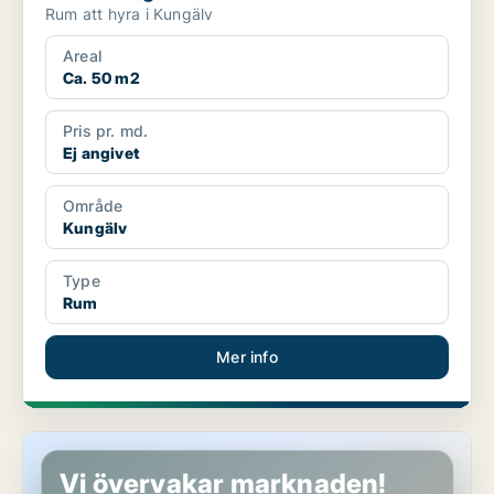
Rum att hyra i Kungälv
Areal
Ca. 50 m2
Pris pr. md.
Ej angivet
Område
Kungälv
Type
Rum
Mer info
Rum i Kungälv
Vi övervakar marknaden!