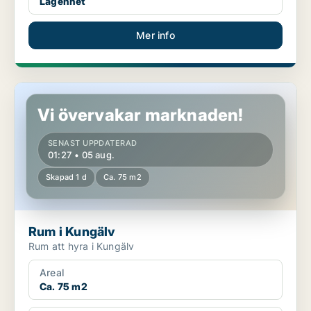
Lägenhet
Mer info
Rum i Kungälv
Vi övervakar marknaden!
SENAST UPPDATERAD
01:27 • 05 aug.
Skapad 1 d
Ca. 75 m2
Rum i Kungälv
Rum att hyra i Kungälv
Areal
Ca. 75 m2