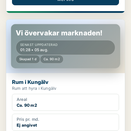
Rum i Kungälv
Vi övervakar marknaden!
SENAST UPPDATERAD
01:28 • 05 aug.
Skapad 1 d
Ca. 90 m2
Rum i Kungälv
Rum att hyra i Kungälv
Areal
Ca. 90 m2
Pris pr. md.
Ej angivet