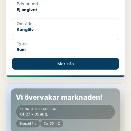
Pris pr. md.
Ej angivet
Område
Kungälv
Type
Rum
Mer info
Rum i Kungälv
Vi övervakar marknaden!
SENAST UPPDATERAD
01:27 • 05 aug.
Skapad 1 d
Ca. 35 m2