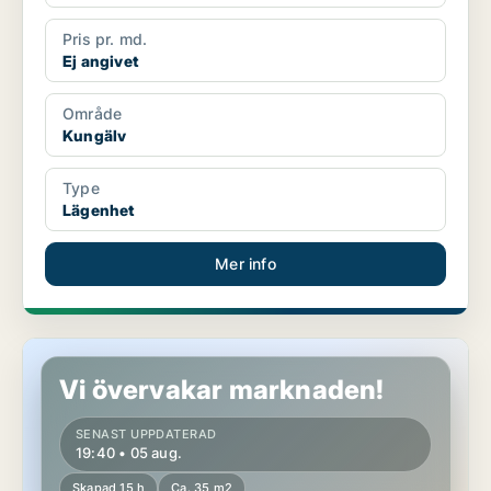
Pris pr. md.
Ej angivet
Område
Kungälv
Type
Lägenhet
Mer info
Rum i Kungälv
Vi övervakar marknaden!
SENAST UPPDATERAD
19:40 • 05 aug.
Skapad 15 h
Ca. 35 m2