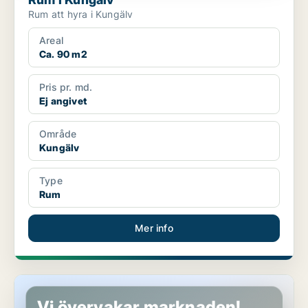
Rum att hyra i Kungälv
Areal
Ca. 90 m2
Pris pr. md.
Ej angivet
Område
Kungälv
Type
Rum
Mer info
Lägenhet i Kungälv
Vi övervakar marknaden!