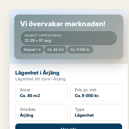
Lägenhet i Årjäng
Vi övervakar marknaden!
SENAST UPPDATERAD
12:29 • 07 aug.
Skapad 1 d
Ca. 85 m2
Ca. 9 000 kr.
Lägenhet i Årjäng
Lägenhet att hyra i Årjäng
Areal
Pris pr. md.
Ca. 85 m2
Ca. 9 000 kr.
Område
Type
Årjäng
Lägenhet