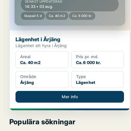
SENAST UPPDATERAD
14:33 • 03 aug.
Skapad 5 d
Ca. 40 m2
Ca. 6 000 kr.
Lägenhet i Årjäng
Lägenhet att hyra i Årjäng
Areal
Pris pr. md.
Ca. 40 m2
Ca. 6 000 kr.
Område
Type
Årjäng
Lägenhet
Mer info
Populära sökningar