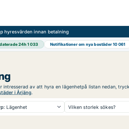
pp hyresvärden innan betalning
daterade 24h
1 033
Notifikationer om nya bostäder
10 061
äng
 intresserad av att hyra en lägenhetpå listan nedan, tryck
täder i Årjäng
.
p:
Lägenhet
Vilken storlek sökes?