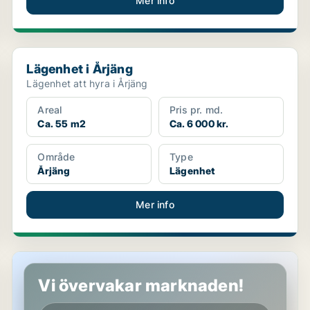
Mer info
Lägenhet i Årjäng
Lägenhet i Årjäng
Lägenhet att hyra i Årjäng
Areal
Pris pr. md.
Ca. 55 m2
Ca. 6 000 kr.
Område
Type
Årjäng
Lägenhet
Mer info
Lägenhet i Årjäng
Vi övervakar marknaden!