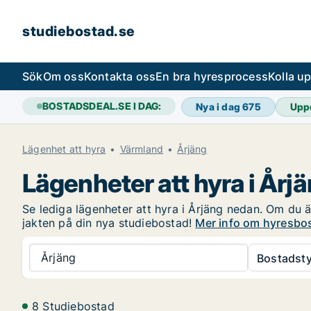
studiebostad.se
Sök
Om oss
Kontakta oss
En bra hyresprocess
Kolla u
BOSTADSDEAL.SE I DAG:
Nya i dag
675
Upp
Lägenhet att hyra
Värmland
Årjäng
Lägenheter att hyra i Årj
Se lediga lägenheter att hyra i Årjäng nedan. Om du är
jakten på din nya studiebostad!
Mer info om hyresbos
Årjäng
Bostadsty
8 Studiebostad