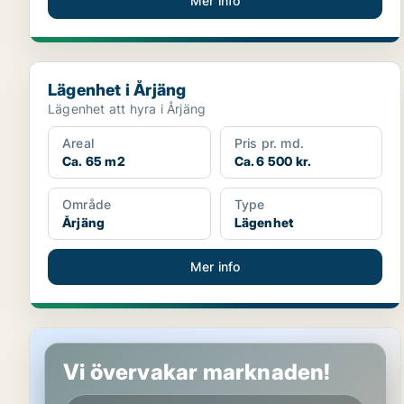
Mer info
Lägenhet i Årjäng
Lägenhet i Årjäng
Lägenhet att hyra i Årjäng
Areal
Pris pr. md.
Ca. 65 m2
Ca. 6 500 kr.
Område
Type
Årjäng
Lägenhet
Mer info
Lägenhet i Årjäng
Vi övervakar marknaden!