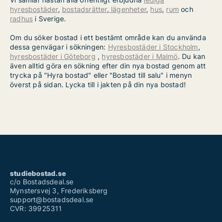
hyresbostäder
,
bostadsrätter
,
lägenheter
,
hus
,
rum
och
radhus
i Sverige.
Om du söker bostad i ett bestämt område kan du använda
dessa genvägar i sökningen:
Hyresbostäder i Stockholm
,
hyresbostäder i Göteborg
,
hyresbostäder i Malmö
. Du kan
även alltid göra en sökning efter din nya bostad genom att
trycka på "Hyra bostad" eller "Bostad till salu" i menyn
överst på sidan. Lycka till i jakten på din nya bostad!
studiebostad.se
c/o Bostadsdeal.se
Mynstersvej 3, Frederiksberg
support@bostadsdeal.se
CVR: 39925311