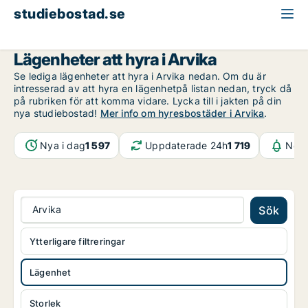
studiebostad.se
Lägenhet att hyra
Värmland
Arvika
Lägenheter att hyra i Arvika
Se lediga lägenheter att hyra i Arvika nedan. Om du är
intresserad av att hyra en lägenhetpå listan nedan, tryck då
på rubriken för att komma vidare. Lycka till i jakten på din
nya studiebostad!
Mer info om hyresbostäder i Arvika
.
Nya i dag
1 597
Uppdaterade 24h
1 719
Noti
Arvika
Sök
Ytterligare filtreringar
Lägenhet
Storlek