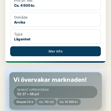
Pris pr. md.
Ca. 4 500 kr.
Område
Arvika
Type
Lägenhet
Mer info
Lägenhet i Arvika
Vi övervakar marknaden!
SENAST UPPDATERAD
02:37 • 08 juli
Skapad 29 d
Ca. 110 m2
Ca. 10 000 kr.