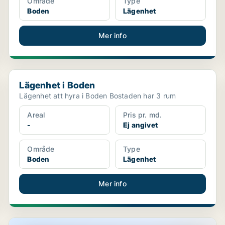
Område
Type
Boden
Lägenhet
Mer info
Lägenhet i Boden
Lägenhet i Boden
Lägenhet att hyra i Boden Bostaden har 3 rum
Areal
Pris pr. md.
-
Ej angivet
Område
Type
Boden
Lägenhet
Mer info
Lägenhet i Boden