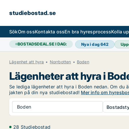
studiebostad.se
Sök
Om oss
Kontakta oss
En bra hyresprocess
Kolla u
BOSTADSDEAL.SE I DAG:
Nya i dag
642
Upp
Lägenhet att hyra
Norrbotten
Boden
Lägenheter att hyra i Bod
Se lediga lägenheter att hyra i Boden nedan. Om du är
jakten på din nya studiebostad!
Mer info om hyresbos
Boden
Bostadsty
28 Studiebostad