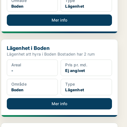
Område
Type
Boden
Lägenhet
Mer info
Lägenhet i Boden
Lägenhet i Boden
Lägenhet att hyra i Boden Bostaden har 2 rum
Areal
Pris pr. md.
-
Ej angivet
Område
Type
Boden
Lägenhet
Mer info
Lägenhet i Boden