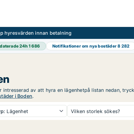
pp hyresvärden innan betalning
daterade 24h
1 686
Notifikationer om nya bostäder
8 282
en
 intresserad av att hyra en lägenhetpå listan nedan, tryck 
täder i Boden
.
p:
Lägenhet
Vilken storlek sökes?