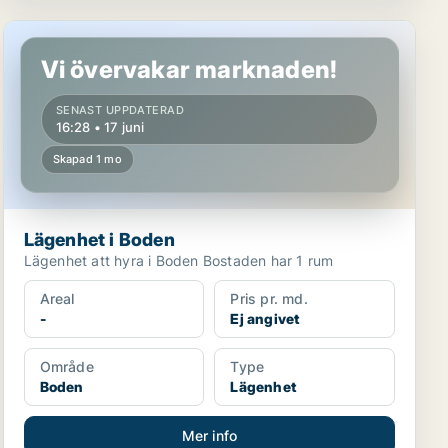
Lägenhet i Boden
Vi övervakar marknaden!
SENAST UPPDATERAD
16:28 • 17 juni
Skapad 1 mo
Lägenhet i Boden
Lägenhet att hyra i Boden Bostaden har 1 rum
Areal
Pris pr. md.
-
Ej angivet
Område
Type
Boden
Lägenhet
Mer info