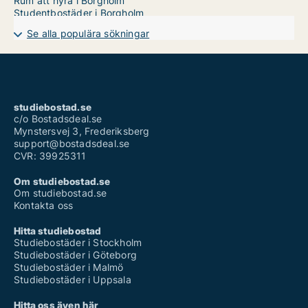
Rum att hyra i Borgholm
Studentbostäder i Borgholm
Se alla populära sökningar
studiebostad.se
c/o Bostadsdeal.se
Mynstersvej 3, Frederiksberg
support@bostadsdeal.se
CVR: 39925311
Om studiebostad.se
Om studiebostad.se
Kontakta oss
Hitta studiebostad
Studiebostäder i Stockholm
Studiebostäder i Göteborg
Studiebostäder i Malmö
Studiebostäder i Uppsala
Hitta oss även här