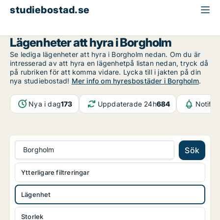
studiebostad.se
Lägenhet att hyra
Kalmar län
Borgholm
Lägenheter att hyra i Borgholm
Se lediga lägenheter att hyra i Borgholm nedan. Om du är
intresserad av att hyra en lägenhetpå listan nedan, tryck då
på rubriken för att komma vidare. Lycka till i jakten på din
nya studiebostad!
Mer info om hyresbostäder i Borgholm
.
Nya i dag
173
Uppdaterade 24h
684
Notifik
Borgholm
Sök
Ytterligare filtreringar
Lägenhet
Storlek