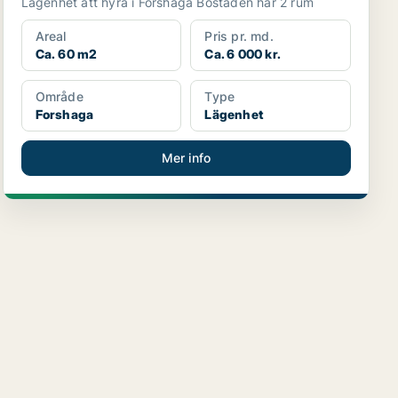
Lägenhet att hyra i Forshaga Bostaden har 2 rum
Areal
Pris pr. md.
Ca. 60 m2
Ca. 6 000 kr.
Område
Type
Forshaga
Lägenhet
Mer info