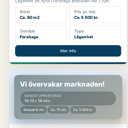
Lägenhet att hyra i Forshaga Bostaden har 2 rum
Areal
Pris pr. md.
Ca. 60 m2
Ca. 5 500 kr.
Område
Type
Forshaga
Lägenhet
Mer info
Lägenhet i Forshaga, Deje
Vi övervakar marknaden!
SENAST UPPDATERAD
14:13 • 14 nov.
Skapad 8 mo
Ca. 75 m2
Ca. 5 000 kr.