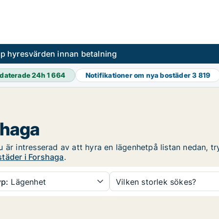
pp hyresvärden innan betalning
daterade 24h
1 664
Notifikationer om nya bostäder
3 819
shaga
är intresserad av att hyra en lägenhetpå listan nedan, try
täder i Forshaga
.
p:
Lägenhet
Vilken storlek sökes?