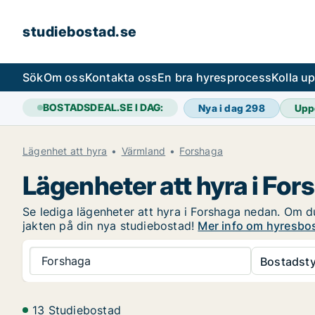
studiebostad.se
Sök
Om oss
Kontakta oss
En bra hyresprocess
Kolla u
BOSTADSDEAL.SE I DAG:
Nya i dag
298
Upp
Lägenhet att hyra
Värmland
Forshaga
Lägenheter att hyra i For
Se lediga lägenheter att hyra i Forshaga nedan. Om du 
jakten på din nya studiebostad!
Mer info om hyresbos
Forshaga
Bostadsty
13 Studiebostad