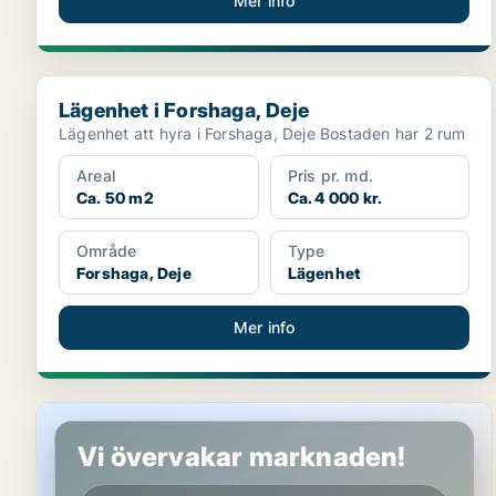
Mer info
Lägenhet i Forshaga, Deje
Lägenhet i Forshaga, Deje
Lägenhet att hyra i Forshaga, Deje Bostaden har 2 rum
Areal
Pris pr. md.
Ca. 50 m2
Ca. 4 000 kr.
Område
Type
Forshaga, Deje
Lägenhet
Mer info
Lägenhet i Forshaga, Deje
Vi övervakar marknaden!