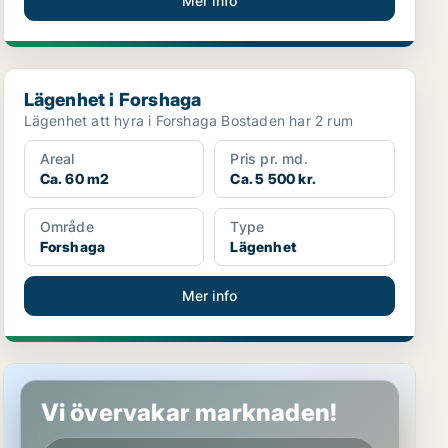
Mer info
Lägenhet i Forshaga
Lägenhet i Forshaga
Lägenhet att hyra i Forshaga Bostaden har 2 rum
Areal
Pris pr. md.
Ca. 60 m2
Ca. 5 500 kr.
Område
Type
Forshaga
Lägenhet
Mer info
Lägenhet i Forshaga, Deje
Vi övervakar marknaden!