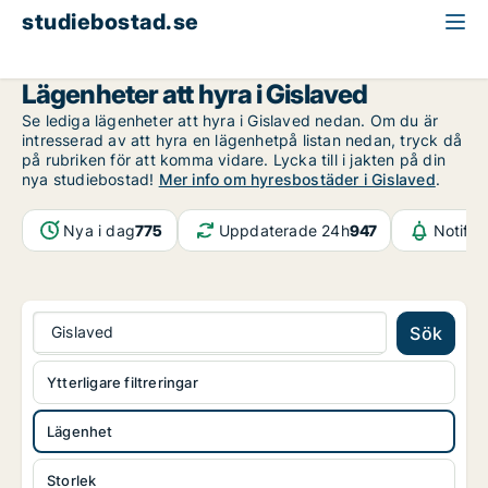
studiebostad.se
Lägenhet att hyra
Jönköpings län
Gislaved
Lägenheter att hyra i Gislaved
Se lediga lägenheter att hyra i Gislaved nedan. Om du är
intresserad av att hyra en lägenhetpå listan nedan, tryck då
på rubriken för att komma vidare. Lycka till i jakten på din
nya studiebostad!
Mer info om hyresbostäder i Gislaved
.
Nya i dag
775
Uppdaterade 24h
947
Notifik
Gislaved
Sök
Ytterligare filtreringar
Lägenhet
Storlek