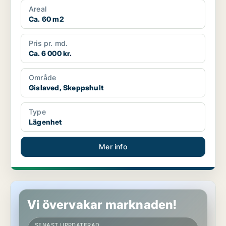
Areal
Ca. 60 m2
Pris pr. md.
Ca. 6 000 kr.
Område
Gislaved, Skeppshult
Type
Lägenhet
Mer info
Lägenhet i Gislaved, Smålandsstenar
Vi övervakar marknaden!
SENAST UPPDATERAD