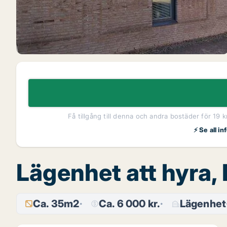
Få tillgång till denna och andra bostäder för 19 
⚡ Se all i
Lägenhet att hyra,
Ca. 35m2
Ca. 6 000 kr.
Lägenhet