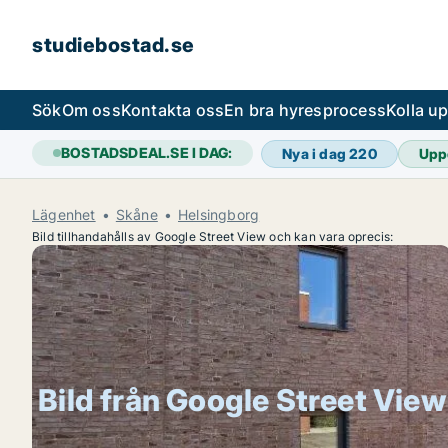
studiebostad.se
Sök
Om oss
Kontakta oss
En bra hyresprocess
Kolla u
BOSTADSDEAL.SE I DAG:
Nya i dag
220
Upp
Lägenhet
Skåne
Helsingborg
Bild tillhandahålls av Google Street View och kan vara oprecis:
Bild från Google Street View