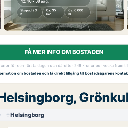
12:46 • 08 aug.
Skapad 23
Ca. 35
Ca. 6 000
h
m2
kr.
FÅ MER INFO OM BOSTADEN
kronor för den första dagen och därefter 249 kronor per vecka fram til
nformation om bostaden och få direkt tillgång till bostadsägarens kontak
 Helsingborg, Grönku
Helsingborg