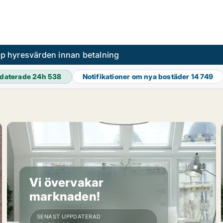
pp hyresvärden innan betalning
daterade 24h
538
Notifikationer om nya bostäder
14 749
Vi övervakar
marknaden!
SENAST UPPDATERAD