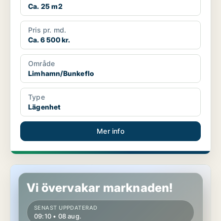
Ca. 25 m2
Pris pr. md.
Ca. 6 500 kr.
Område
Limhamn/Bunkeflo
Type
Lägenhet
Mer info
Lägenhet i Limhamn/Bunkeflo
Vi övervakar marknaden!
SENAST UPPDATERAD
09:10 • 08 aug.