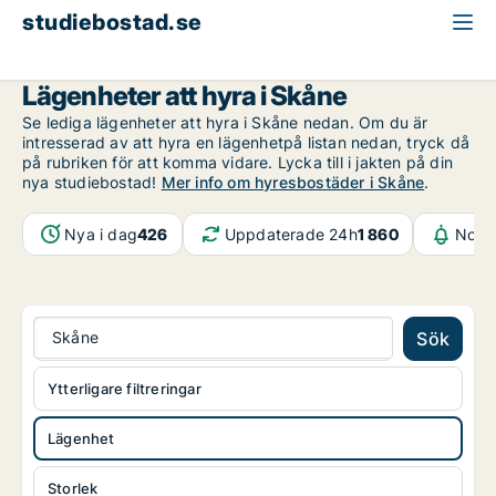
studiebostad.se
Lägenhet att hyra
Skåne
Lägenheter att hyra i Skåne
Se lediga lägenheter att hyra i Skåne nedan. Om du är
intresserad av att hyra en lägenhetpå listan nedan, tryck då
på rubriken för att komma vidare. Lycka till i jakten på din
nya studiebostad!
Mer info om hyresbostäder i Skåne
.
Nya i dag
426
Uppdaterade 24h
1 860
Notif
Skåne
Sök
Ytterligare filtreringar
Lägenhet
Storlek