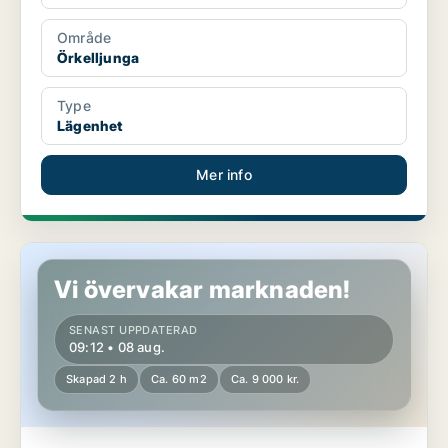
Område
Örkelljunga
Type
Lägenhet
Mer info
Lägenhet i Malmö Centrum
Vi övervakar marknaden!
SENAST UPPDATERAD
09:12 • 08 aug.
Skapad 2 h
Ca. 60 m2
Ca. 9 000 kr.