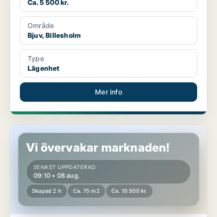
Ca. 5 500 kr.
Område
Bjuv, Billesholm
Type
Lägenhet
Mer info
Lägenhet i Fosie
Vi övervakar marknaden!
SENAST UPPDATERAD
09:10 • 08 aug.
Skapad 2 h
Ca. 75 m2
Ca. 10 500 kr.