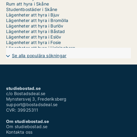
Rum att hyra i Skåne
Studentbostäder i Skåne
Lägenheter att hyra i Bjuv
Lägenheter att hyra i Bromölla
Lägenheter att hyra i Burlöv
Lägenheter att hyra i Båstad
Lägenheter att hyra i Eslöv
Lägenheter att hyra i Fosie
Lägenheter att hyra i Helsingborg
Lägenheter att hyra i Husie
Se alla populära sökningar
Lägenheter att hyra i Hyllie
Lägenheter att hyra i Hässleholm
Lägenheter att hyra i Höganäs
Lägenheter att hyra i Hörby
Lägenheter att hyra i Höör
Lägenheter att hyra i Kirseberg
studiebostad.se
Lägenheter att hyra i Klippan
c/o Bostadsdeal.se
Lägenheter att hyra i Kristianstad
Mynstersvej 3, Frederiksberg
Lägenheter att hyra i Kävlinge
support@bostadsdeal.se
Lägenheter att hyra i Landskrona
CVR: 39925311
Lägenheter att hyra i Limhamn/Bunkeflo
Lägenheter att hyra i Lomma
Om studiebostad.se
Lägenheter att hyra i Lund
Om studiebostad.se
Lägenheter att hyra i Malmö Centrum
Kontakta oss
Lägenheter att hyra i Osby