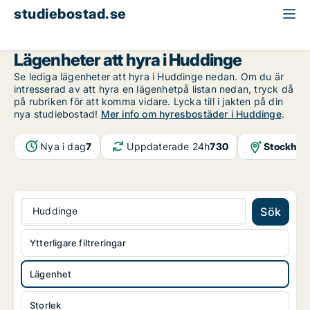
studiebostad.se
Lägenhet att hyra
Stockholms län
Huddinge
Lägenheter att hyra i Huddinge
Se lediga lägenheter att hyra i Huddinge nedan. Om du är
intresserad av att hyra en lägenhetpå listan nedan, tryck då
på rubriken för att komma vidare. Lycka till i jakten på din
nya studiebostad!
Mer info om hyresbostäder i Huddinge
.
Nya i dag
7
Uppdaterade 24h
730
Stockhol
Huddinge
Sök
Ytterligare filtreringar
Lägenhet
Storlek