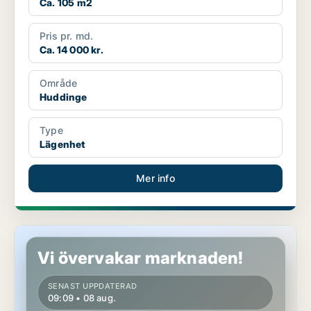
Ca. 105 m2
Pris pr. md.
Ca. 14 000 kr.
Område
Huddinge
Type
Lägenhet
Mer info
Lägenhet i Huddinge
Vi övervakar marknaden!
SENAST UPPDATERAD
09:09 • 08 aug.