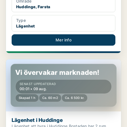
Område
Huddinge, Farsta
Type
Lägenhet
Mer info
Lägenhet i Huddinge
Vi övervakar marknaden!
SENAST UPPDATERAD
00:01 • 09 aug.
Skapad 1 h
Ca. 60 m2
Ca. 6 500 kr.
Lägenhet i Huddinge
Lägenhet att hyra i Huddinge Bostaden har 2 rum