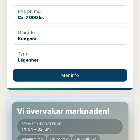
Pris pr. md.
Ca. 7 000 kr.
Område
Kungsör
Type
Lägenhet
Mer info
Lägenhet i Kungsör
Vi övervakar marknaden!
SENAST UPPDATERAD
14:04 • 02 juni
Skapad 2 mo
Ca. 55 m2
Ca. 7 000 kr.