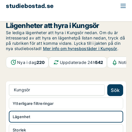
studiebostad.se
Lägenhet att hyra
Västmanland
Kungsör
Lägenheter att hyra i Kungsör
Se lediga lägenheter att hyra i Kungsör nedan. Om du är
intresserad av att hyra en lägenhetpå listan nedan, tryck då
på rubriken för att komma vidare. Lycka till i jakten på din
nya studiebostad!
Mer info om hyresbostäder i Kungsör
.
Nya i dag
220
Uppdaterade 24h
542
Notifi
Kungsör
Sök
Ytterligare filtreringar
Lägenhet
Storlek