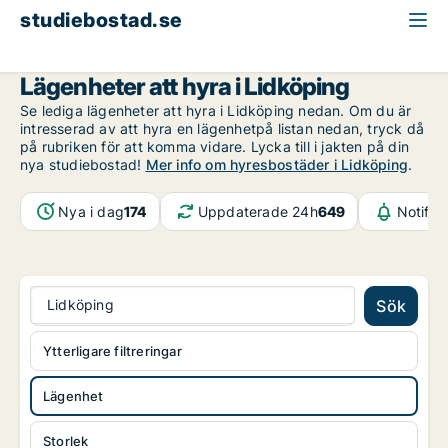
studiebostad.se
Lägenhet att hyra
Västra Götaland
Lidköping
Lägenheter att hyra i Lidköping
Se lediga lägenheter att hyra i Lidköping nedan. Om du är
intresserad av att hyra en lägenhetpå listan nedan, tryck då
på rubriken för att komma vidare. Lycka till i jakten på din
nya studiebostad!
Mer info om hyresbostäder i Lidköping
.
Nya i dag
174
Uppdaterade 24h
649
Notifik
Lidköping
Sök
Ytterligare filtreringar
Lägenhet
Storlek