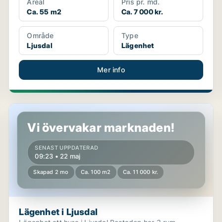
Areal
Pris pr. md.
Ca. 55 m2
Ca. 7 000 kr.
Område
Type
Ljusdal
Lägenhet
Mer info
Lägenhet i Ljusdal
Vi övervakar marknaden!
SENAST UPPDATERAD
09:23 • 22 maj
Skapad 2 mo
Ca. 100 m2
Ca. 11 000 kr.
Lägenhet i Ljusdal