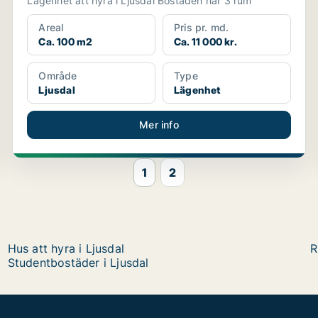
Lägenhet att hyra i Ljusdal Bostaden har 3 rum
Areal
Pris pr. md.
Ca. 100 m2
Ca. 11 000 kr.
Område
Type
Ljusdal
Lägenhet
Mer info
1
2
Hus att hyra i Ljusdal
R
Studentbostäder i Ljusdal