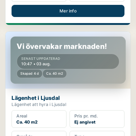
Mer info
Lägenhet i Ljusdal
Vi övervakar marknaden!
SENAST UPPDATERAD
10:47 • 03 aug.
Skapad 4 d
Ca. 40 m2
Lägenhet i Ljusdal
Lägenhet att hyra i Ljusdal
Areal
Pris pr. md.
Ca. 40 m2
Ej angivet