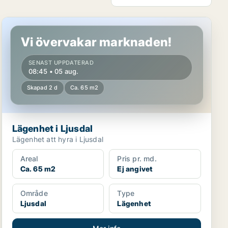
Lägenhet i Ljusdal
Vi övervakar marknaden!
SENAST UPPDATERAD
08:45 • 05 aug.
Skapad 2 d
Ca. 65 m2
Lägenhet i Ljusdal
Lägenhet att hyra i Ljusdal
Areal
Pris pr. md.
Ca. 65 m2
Ej angivet
Område
Type
Ljusdal
Lägenhet