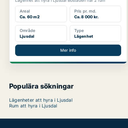
Lägenhet att hyra i Ljusdal Bostaden har 2 rum
Areal
Pris pr. md.
Ca. 60 m2
Ca. 8 000 kr.
Område
Type
Ljusdal
Lägenhet
Mer info
Populära sökningar
Lägenheter att hyra i Ljusdal
Rum att hyra i Ljusdal