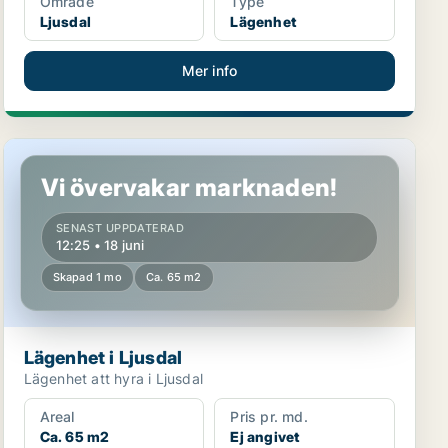
Område
Type
Ljusdal
Lägenhet
Mer info
Lägenhet i Ljusdal
Vi övervakar marknaden!
SENAST UPPDATERAD
12:25 • 18 juni
Skapad 1 mo
Ca. 65 m2
Lägenhet i Ljusdal
Lägenhet att hyra i Ljusdal
Areal
Pris pr. md.
Ca. 65 m2
Ej angivet