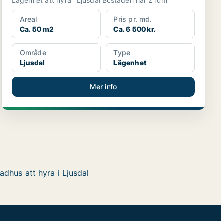
Lägenhet att hyra i Ljusdal Bostaden har 2 rum
Areal
Pris pr. md.
Ca. 50 m2
Ca. 6 500 kr.
Område
Type
Ljusdal
Lägenhet
Mer info
adhus att hyra i Ljusdal