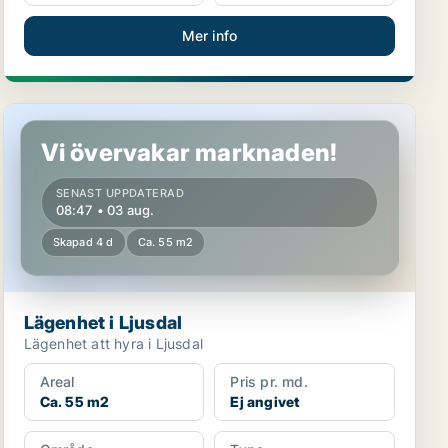
Mer info
Lägenhet i Ljusdal
Vi övervakar marknaden!
SENAST UPPDATERAD
08:47 • 03 aug.
Skapad 4 d
Ca. 55 m2
Lägenhet i Ljusdal
Lägenhet att hyra i Ljusdal
Areal
Pris pr. md.
Ca. 55 m2
Ej angivet