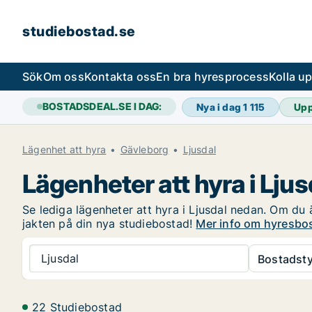
studiebostad.se
Sök
Om oss
Kontakta oss
En bra hyresprocess
Kolla u
BOSTADSDEAL.SE I DAG:
Nya i dag
1 115
Upp
Lägenhet att hyra
Gävleborg
Ljusdal
Lägenheter att hyra i Ljus
Se lediga lägenheter att hyra i Ljusdal nedan. Om du ä
jakten på din nya studiebostad!
Mer info om hyresbos
Ljusdal
Bostadsty
22 Studiebostad