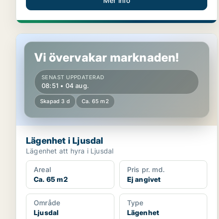
Mer info
Lägenhet i Ljusdal
Vi övervakar marknaden!
SENAST UPPDATERAD
08:51 • 04 aug.
Skapad 3 d
Ca. 65 m2
Lägenhet i Ljusdal
Lägenhet att hyra i Ljusdal
Areal
Pris pr. md.
Ca. 65 m2
Ej angivet
Område
Type
Ljusdal
Lägenhet