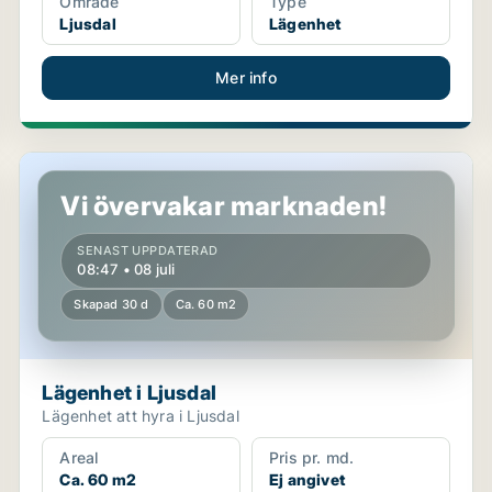
Område
Type
Ljusdal
Lägenhet
Mer info
Lägenhet i Ljusdal
Vi övervakar marknaden!
SENAST UPPDATERAD
08:47 • 08 juli
Skapad 30 d
Ca. 60 m2
Lägenhet i Ljusdal
Lägenhet att hyra i Ljusdal
Areal
Pris pr. md.
Ca. 60 m2
Ej angivet