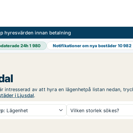
pp hyresvärden innan betalning
daterade 24h
1 980
Notifikationer om nya bostäder
10 982
dal
r intresserad av att hyra en lägenhetpå listan nedan, tryc
täder i Ljusdal
.
p:
Lägenhet
Vilken storlek sökes?