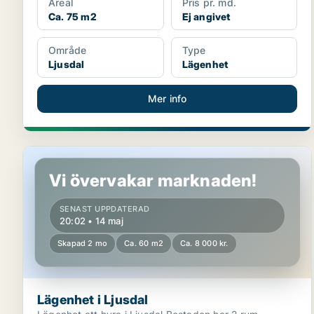
Areal
Pris pr. md.
Ca. 75 m2
Ej angivet
Område
Type
Ljusdal
Lägenhet
Mer info
Lägenhet i Ljusdal
Vi övervakar marknaden!
SENAST UPPDATERAD
20:02 • 14 maj
Skapad 2 mo
Ca. 60 m2
Ca. 8 000 kr.
Lägenhet i Ljusdal