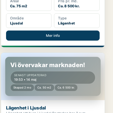
Areal
Pris pr. md.
Ca. 75 m2
Ca. 8 500 kr.
Område
Type
Ljusdal
Lägenhet
Mer info
Lägenhet i Ljusdal
Vi övervakar marknaden!
SENAST UPPDATERAD
19:53 • 14 maj
Skapad 2 mo
Ca. 50 m2
Ca. 6 500 kr.
Lägenhet i Ljusdal