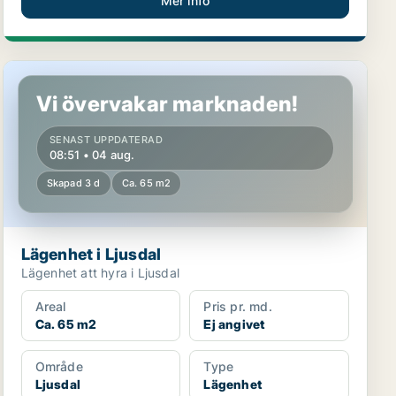
Mer info
Lägenhet i Ljusdal
Vi övervakar marknaden!
SENAST UPPDATERAD
08:51 • 04 aug.
Skapad 3 d
Ca. 65 m2
Lägenhet i Ljusdal
Lägenhet att hyra i Ljusdal
Areal
Pris pr. md.
Ca. 65 m2
Ej angivet
Område
Type
Ljusdal
Lägenhet