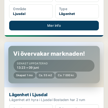
Område
Type
Ljusdal
Lägenhet
Mer info
Lägenhet i Ljusdal
Vi övervakar marknaden!
SENAST UPPDATERAD
13:23 • 09 juni
Skapad 1 mo
Ca. 55 m2
Ca. 7 000 kr.
Lägenhet i Ljusdal
Lägenhet att hyra i Ljusdal Bostaden har 2 rum