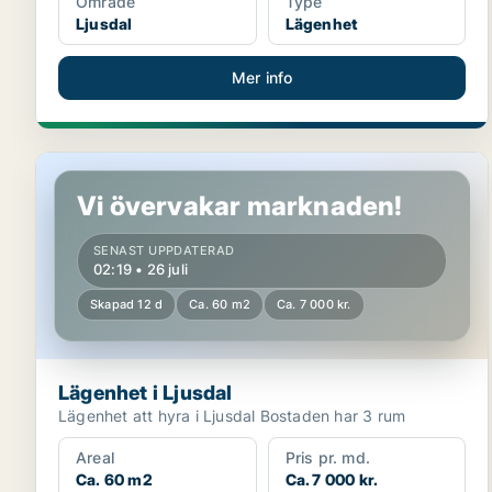
Område
Type
Ljusdal
Lägenhet
Mer info
Lägenhet i Ljusdal
Vi övervakar marknaden!
SENAST UPPDATERAD
02:19 • 26 juli
Skapad 12 d
Ca. 60 m2
Ca. 7 000 kr.
Lägenhet i Ljusdal
Lägenhet att hyra i Ljusdal Bostaden har 3 rum
Areal
Pris pr. md.
Ca. 60 m2
Ca. 7 000 kr.