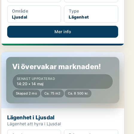
Område
Type
Ljusdal
Lägenhet
Mer info
Lägenhet i Ljusdal
Vi övervakar marknaden!
SENAST UPPDATERAD
14:20 • 14 maj
Skapad 2 mo
Ca. 75 m2
Ca. 8 500 kr.
Lägenhet i Ljusdal
Lägenhet att hyra i Ljusdal