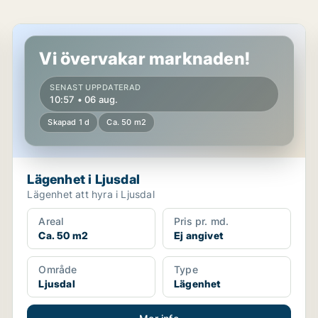
Lägenhet i Ljusdal
Vi övervakar marknaden!
SENAST UPPDATERAD
10:57 • 06 aug.
Skapad 1 d
Ca. 50 m2
Lägenhet i Ljusdal
Lägenhet att hyra i Ljusdal
Areal
Pris pr. md.
Ca. 50 m2
Ej angivet
Område
Type
Ljusdal
Lägenhet