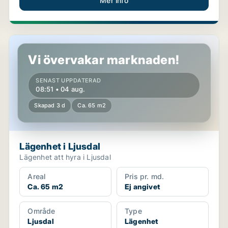
Mer info
Lägenhet i Ljusdal
Vi övervakar marknaden!
SENAST UPPDATERAD
08:51 • 04 aug.
Skapad 3 d
Ca. 65 m2
Lägenhet i Ljusdal
Lägenhet att hyra i Ljusdal
Areal
Pris pr. md.
Ca. 65 m2
Ej angivet
Område
Type
Ljusdal
Lägenhet