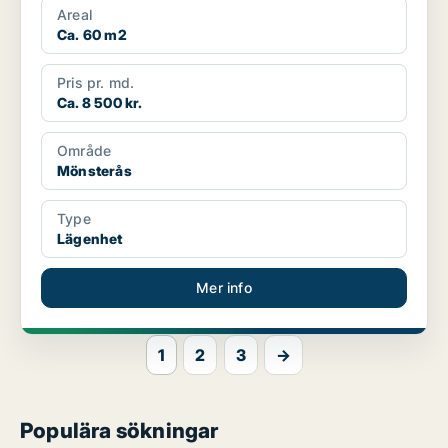
Areal
Ca. 60 m2
Pris pr. md.
Ca. 8 500 kr.
Område
Mönsterås
Type
Lägenhet
Mer info
1
2
3
→
Populära sökningar