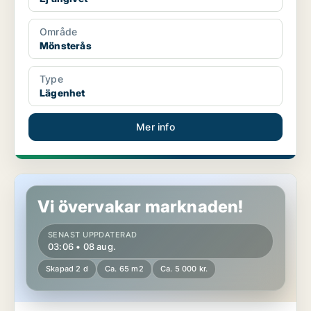
Område
Mönsterås
Type
Lägenhet
Mer info
Lägenhet i Mönsterås
Vi övervakar marknaden!
SENAST UPPDATERAD
03:06 • 08 aug.
Skapad 2 d
Ca. 65 m2
Ca. 5 000 kr.