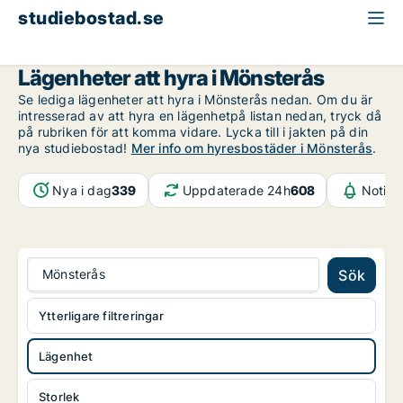
studiebostad.se
Lägenhet att hyra
Kalmar län
Mönsterås
Lägenheter att hyra i Mönsterås
Se lediga lägenheter att hyra i Mönsterås nedan. Om du är
intresserad av att hyra en lägenhetpå listan nedan, tryck då
på rubriken för att komma vidare. Lycka till i jakten på din
nya studiebostad!
Mer info om hyresbostäder i Mönsterås
.
Nya i dag
339
Uppdaterade 24h
608
Notifi
Mönsterås
Sök
Ytterligare filtreringar
Lägenhet
Storlek