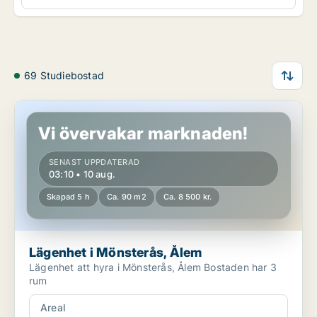
69 Studiebostad
Lägenhet i Mönsterås, Ålem
Vi övervakar marknaden!
SENAST UPPDATERAD
03:10 • 10 aug.
Skapad 5 h
Ca. 90 m2
Ca. 8 500 kr.
Lägenhet i Mönsterås, Ålem
Lägenhet att hyra i Mönsterås, Ålem Bostaden har 3
rum
Areal