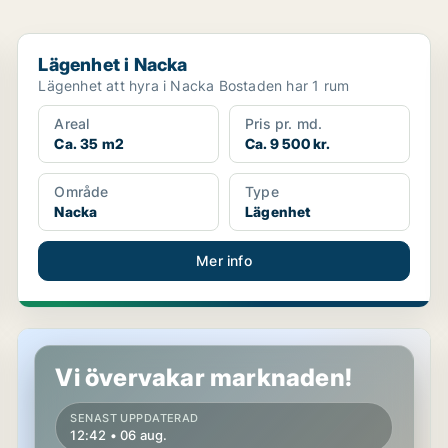
Lägenhet i Nacka
Lägenhet i Nacka
Lägenhet att hyra i Nacka Bostaden har 1 rum
Areal
Pris pr. md.
Ca. 35 m2
Ca. 9 500 kr.
Område
Type
Nacka
Lägenhet
Mer info
Lägenhet i Nacka, Älta
Vi övervakar marknaden!
SENAST UPPDATERAD
12:42 • 06 aug.