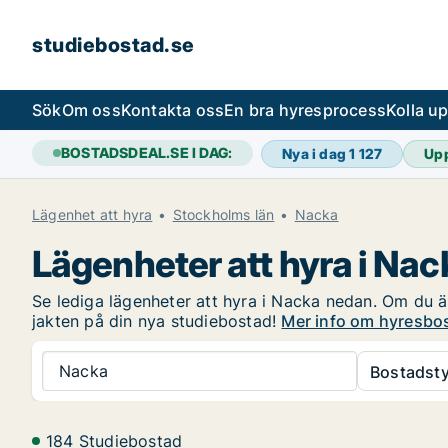
studiebostad.se
Sök
Om oss
Kontakta oss
En bra hyresprocess
Kolla u
BOSTADSDEAL.SE I DAG:
Nya i dag
1 127
Up
Lägenhet att hyra
Stockholms län
Nacka
Lägenheter att hyra i Nac
Se lediga lägenheter att hyra i Nacka nedan. Om du är
jakten på din nya studiebostad!
Mer info om hyresbos
Nacka
Bostadsty
184 Studiebostad