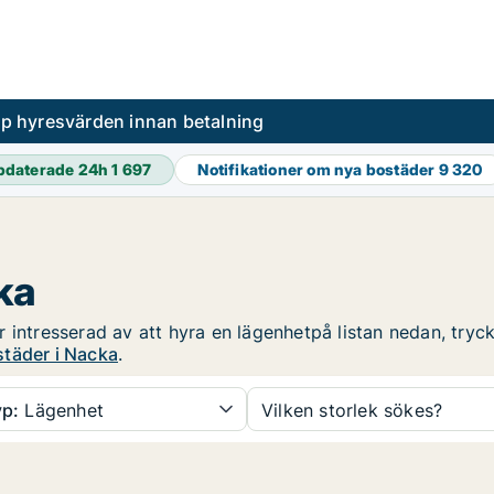
pp hyresvärden innan betalning
pdaterade 24h
1 697
Notifikationer om nya bostäder
9 320
ka
 intresserad av att hyra en lägenhetpå listan nedan, tryck 
täder i Nacka
.
p:
Lägenhet
Vilken storlek sökes?