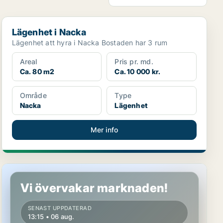
Lägenhet i Nacka
Lägenhet i Nacka
Lägenhet att hyra i Nacka Bostaden har 3 rum
Areal
Pris pr. md.
Ca. 80 m2
Ca. 10 000 kr.
Område
Type
Nacka
Lägenhet
Mer info
Lägenhet i Nacka
Vi övervakar marknaden!
SENAST UPPDATERAD
13:15 • 06 aug.