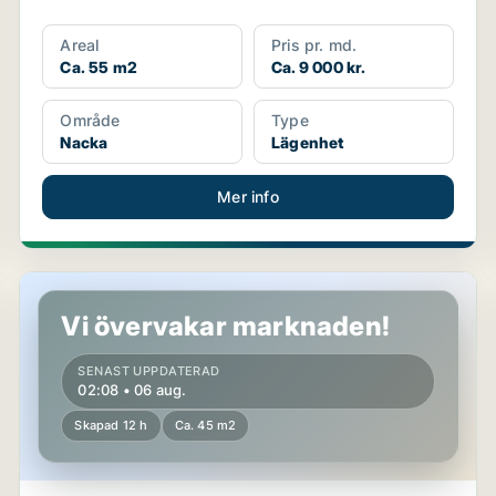
Areal
Pris pr. md.
Ca. 55 m2
Ca. 9 000 kr.
Område
Type
Nacka
Lägenhet
Mer info
Lägenhet i Nacka
Vi övervakar marknaden!
SENAST UPPDATERAD
02:08 • 06 aug.
Skapad 12 h
Ca. 45 m2