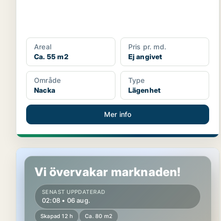
Areal
Pris pr. md.
Ca. 55 m2
Ej angivet
Område
Type
Nacka
Lägenhet
Mer info
Lägenhet i Nacka
Vi övervakar marknaden!
SENAST UPPDATERAD
02:08 • 06 aug.
Skapad 12 h
Ca. 80 m2