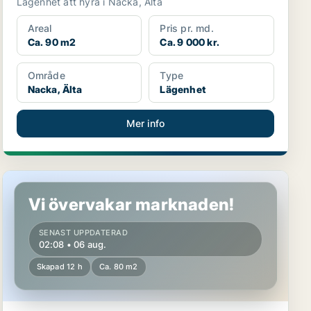
Lägenhet att hyra i Nacka, Älta
Areal
Pris pr. md.
Ca. 90 m2
Ca. 9 000 kr.
Område
Type
Nacka, Älta
Lägenhet
Mer info
Lägenhet i Nacka, Saltsjöbaden
Vi övervakar marknaden!
SENAST UPPDATERAD
02:08 • 06 aug.
Skapad 12 h
Ca. 80 m2