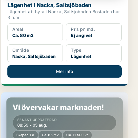
Lägenhet i Nacka, Saltsjöbaden
Lägenhet att hyra i Nacka, Saltsjöbaden Bostaden har
3 rum
Areal
Pris pr. md.
Ca. 80 m2
Ej angivet
Område
Type
Nacka, Saltsjöbaden
Lägenhet
Mer info
Lägenhet i Nacka
Vi övervakar marknaden!
SENAST UPPDATERAD
08:59 • 05 aug.
Skapad 1 d
Ca. 85 m2
Ca. 11 500 kr.