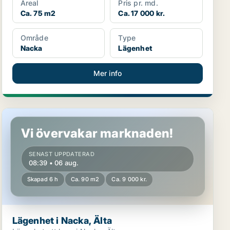
Areal
Pris pr. md.
Ca. 75 m2
Ca. 17 000 kr.
Område
Type
Nacka
Lägenhet
Mer info
Lägenhet i Nacka, Älta
Vi övervakar marknaden!
SENAST UPPDATERAD
08:39 • 06 aug.
Skapad 6 h
Ca. 90 m2
Ca. 9 000 kr.
Lägenhet i Nacka, Älta