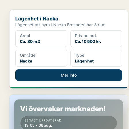
Lägenhet i Nacka
Lägenhet i Nacka
Lägenhet att hyra i Nacka Bostaden har 3 rum
Areal
Pris pr. md.
Ca. 80 m2
Ca. 10 500 kr.
Område
Type
Nacka
Lägenhet
Mer info
Lägenhet i Nacka
Vi övervakar marknaden!
SENAST UPPDATERAD
13:05 • 06 aug.