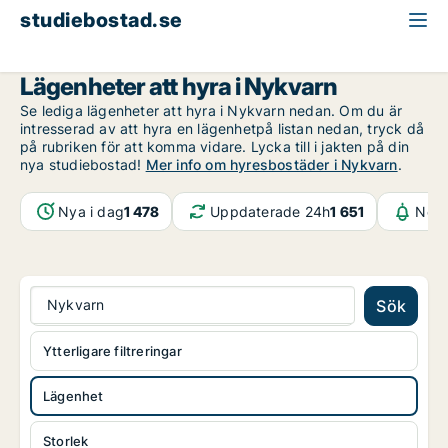
studiebostad.se
Lägenhet att hyra
Stockholms län
Nykvarn
Lägenheter att hyra i Nykvarn
Se lediga lägenheter att hyra i Nykvarn nedan. Om du är
intresserad av att hyra en lägenhetpå listan nedan, tryck då
på rubriken för att komma vidare. Lycka till i jakten på din
nya studiebostad!
Mer info om hyresbostäder i Nykvarn
.
Nya i dag
1 478
Uppdaterade 24h
1 651
Noti
Nykvarn
Sök
Ytterligare filtreringar
Lägenhet
Storlek