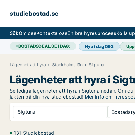
studiebostad.se
Sök
Om oss
Kontakta oss
En bra hyresprocess
Kolla u
BOSTADSDEAL.SE I DAG:
Nya i dag
593
Upp
Lägenhet att hyra
Stockholms län
Sigtuna
Lägenheter att hyra i Sig
Se lediga lägenheter att hyra i Sigtuna nedan. Om du ä
jakten på din nya studiebostad!
Mer info om hyresbos
Sigtuna
Bostadsty
131 Studiebostad