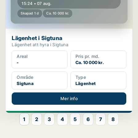
15:24 • 07 aug.
Skapad 1 d
Ca. 10 000 kr.
Lägenhet i Sigtuna
Lägenhet att hyra i Sigtuna
Areal
Pris pr. md.
-
Ca. 10 000 kr.
Område
Type
Sigtuna
Lägenhet
Mer info
1
2
3
4
5
6
7
8