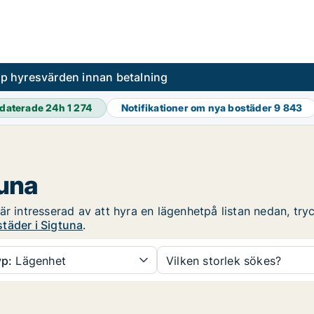
pp hyresvärden innan betalning
daterade 24h
1 274
Notifikationer om nya bostäder
9 843
tuna
r intresserad av att hyra en lägenhetpå listan nedan, tryc
täder i Sigtuna
.
p:
Lägenhet
Vilken storlek sökes?