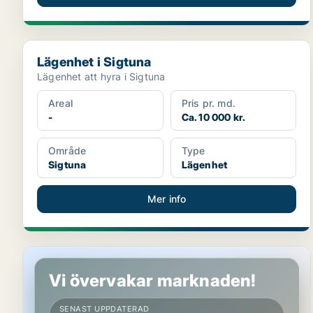
Lägenhet i Sigtuna
Lägenhet i Sigtuna
Lägenhet att hyra i Sigtuna
Areal
Pris pr. md.
-
Ca. 10 000 kr.
Område
Type
Sigtuna
Lägenhet
Mer info
Lägenhet i Sigtuna
Vi övervakar marknaden!
SENAST UPPDATERAD