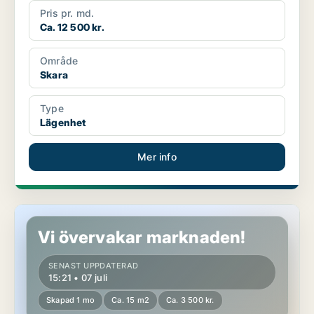
Pris pr. md.
Ca. 12 500 kr.
Område
Skara
Type
Lägenhet
Mer info
Lägenhet i Skara, Axvall
Vi övervakar marknaden!
SENAST UPPDATERAD
15:21 • 07 juli
Skapad 1 mo
Ca. 15 m2
Ca. 3 500 kr.