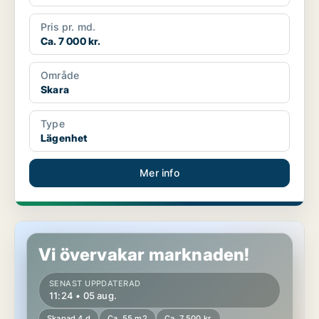
Pris pr. md.
Ca. 7 000 kr.
Område
Skara
Type
Lägenhet
Mer info
Lägenhet i Skara
Vi övervakar marknaden!
SENAST UPPDATERAD
11:24 • 05 aug.
Skapad 4 d
Ca. 55 m2
Ca. 7 500 kr.