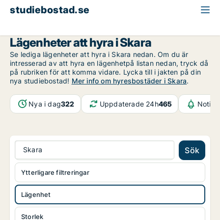
studiebostad.se
Lägenhet att hyra
Västra Götaland
Skara
Lägenheter att hyra i Skara
Se lediga lägenheter att hyra i Skara nedan. Om du är
intresserad av att hyra en lägenhetpå listan nedan, tryck då
på rubriken för att komma vidare. Lycka till i jakten på din
nya studiebostad!
Mer info om hyresbostäder i Skara
.
Nya i dag
322
Uppdaterade 24h
465
Notifi
Skara
Sök
Ytterligare filtreringar
Lägenhet
Storlek