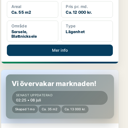
Areal
Pris pr. md.
Ca. 55 m2
Ca. 12 000 kr.
Område
Type
Sorsele,
Lägenhet
Blattnicksele
Mer info
Lägenhet i Sorsele, Blattnicksele
Vi övervakar marknaden!
SENAST UPPDATERAD
02:25 • 08 juli
Skapad 1 mo
Ca. 35 m2
Ca. 13 000 kr.