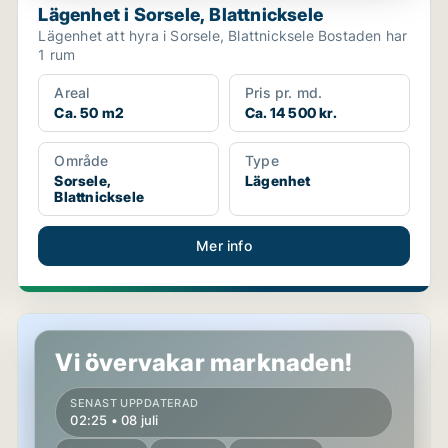
Lägenhet i Sorsele, Blattnicksele
Lägenhet att hyra i Sorsele, Blattnicksele Bostaden har
1 rum
Areal
Pris pr. md.
Ca. 50 m2
Ca. 14 500 kr.
Område
Type
Sorsele,
Lägenhet
Blattnicksele
Mer info
Lägenhet i Sorsele, Blattnicksele
Vi övervakar marknaden!
SENAST UPPDATERAD
02:25 • 08 juli