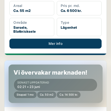
Areal
Pris pr. md.
Ca. 55 m2
Ca. 6 500 kr.
Område
Type
Sorsele,
Lägenhet
Blattnicksele
Mer info
Lägenhet i Sorsele, Blattnicksele
Vi övervakar marknaden!
SENAST UPPDATERAD
02:21 • 23 juni
Skapad 1 mo
Ca. 50 m2
Ca. 14 500 kr.