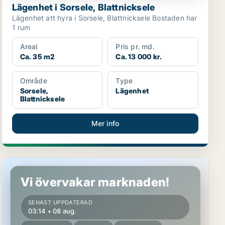
Lägenhet i Sorsele, Blattnicksele
Lägenhet att hyra i Sorsele, Blattnicksele Bostaden har
1 rum
Areal
Pris pr. md.
Ca. 35 m2
Ca. 13 000 kr.
Område
Type
Sorsele,
Lägenhet
Blattnicksele
Mer info
Lägenhet i Sorsele, Blattnicksele
Vi övervakar marknaden!
SENAST UPPDATERAD
03:14 • 08 aug.