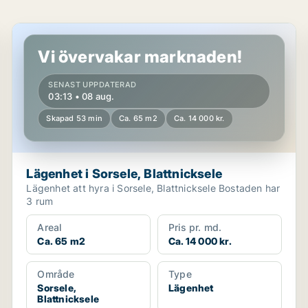
Lägenhet i Sorsele, Blattnicksele
Vi övervakar marknaden!
SENAST UPPDATERAD
03:13 • 08 aug.
Skapad 53 min
Ca. 65 m2
Ca. 14 000 kr.
Lägenhet i Sorsele, Blattnicksele
Lägenhet att hyra i Sorsele, Blattnicksele Bostaden har
3 rum
Areal
Pris pr. md.
Ca. 65 m2
Ca. 14 000 kr.
Område
Type
Sorsele,
Lägenhet
Blattnicksele