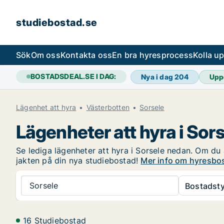
studiebostad.se
Sök
Om oss
Kontakta oss
En bra hyresprocess
Kolla u
BOSTADSDEAL.SE I DAG:
Nya i dag
204
Upp
Lägenhet att hyra
Västerbotten
Sorsele
Lägenheter att hyra i Sor
Se lediga lägenheter att hyra i Sorsele nedan. Om du ä
jakten på din nya studiebostad!
Mer info om hyresbos
Sorsele
Bostadsty
16 Studiebostad