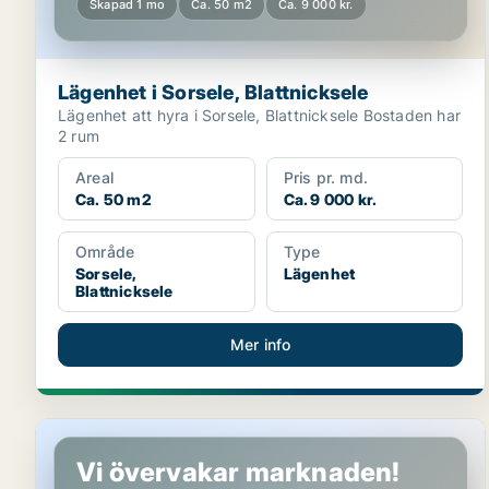
Skapad 1 mo
Ca. 50 m2
Ca. 9 000 kr.
Lägenhet i Sorsele, Blattnicksele
Lägenhet att hyra i Sorsele, Blattnicksele Bostaden har
2 rum
Areal
Pris pr. md.
Ca. 50 m2
Ca. 9 000 kr.
Område
Type
Sorsele,
Lägenhet
Blattnicksele
Mer info
Lägenhet i Sorsele, Blattnicksele
Vi övervakar marknaden!