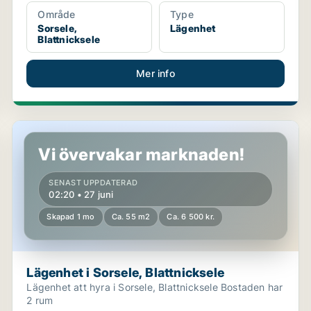
Område
Type
Sorsele,
Lägenhet
Blattnicksele
Mer info
Lägenhet i Sorsele, Blattnicksele
Vi övervakar marknaden!
SENAST UPPDATERAD
02:20 • 27 juni
Skapad 1 mo
Ca. 55 m2
Ca. 6 500 kr.
Lägenhet i Sorsele, Blattnicksele
Lägenhet att hyra i Sorsele, Blattnicksele Bostaden har
2 rum