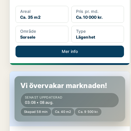
Areal
Pris pr. md.
Ca. 35 m2
Ca. 10 000 kr.
Område
Type
Sorsele
Lägenhet
Mer info
Lägenhet i Sorsele, Blattnicksele
Vi övervakar marknaden!
SENAST UPPDATERAD
03:08 • 08 aug.
Skapad 58 min
Ca. 40 m2
Ca. 9 500 kr.