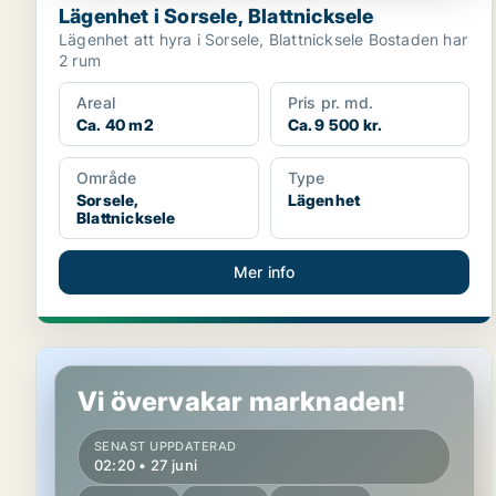
Lägenhet i Sorsele, Blattnicksele
Lägenhet att hyra i Sorsele, Blattnicksele Bostaden har
2 rum
Areal
Pris pr. md.
Ca. 40 m2
Ca. 9 500 kr.
Område
Type
Sorsele,
Lägenhet
Blattnicksele
Mer info
Lägenhet i Sorsele, Blattnicksele
Vi övervakar marknaden!
SENAST UPPDATERAD
02:20 • 27 juni