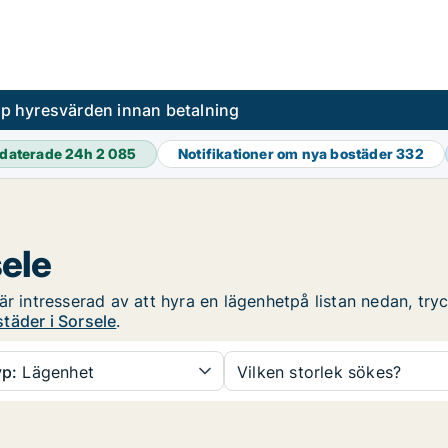
pp hyresvärden innan betalning
daterade 24h
2 085
Notifikationer om nya bostäder
332
sele
r intresserad av att hyra en lägenhetpå listan nedan, tryc
täder i Sorsele
.
p:
Lägenhet
Vilken storlek sökes?