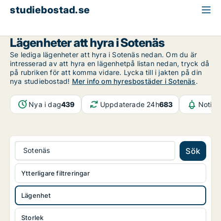
studiebostad.se
Lägenhet att hyra
Västra Götaland
Sotenäs
Lägenheter att hyra i Sotenäs
Se lediga lägenheter att hyra i Sotenäs nedan. Om du är
intresserad av att hyra en lägenhetpå listan nedan, tryck då
på rubriken för att komma vidare. Lycka till i jakten på din
nya studiebostad!
Mer info om hyresbostäder i Sotenäs
.
Nya i dag
439
Uppdaterade 24h
683
Notifi
Sotenäs
Sök
Ytterligare filtreringar
Lägenhet
Storlek