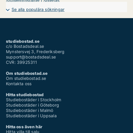
Studentbostäder i Sotenäs
Se alla populära sökningar
studiebostad.se
c/o Bostadsdeal.se
Mynstersvej 3, Frederiksberg
support@bostadsdeal.se
CVR: 39925311
Om studiebostad.se
Om studiebostad.se
Kontakta oss
Hitta studiebostad
Studiebostäder i Stockholm
Studiebostäder i Göteborg
Studiebostäder i Malmö
Studiebostäder i Uppsala
Hitta oss även här
Hitta villa till salu