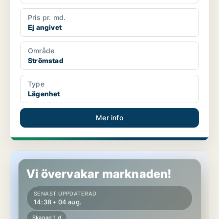
Pris pr. md.
Ej angivet
Område
Strömstad
Type
Lägenhet
Mer info
Lägenhet i Strömstad
Vi övervakar marknaden!
SENAST UPPDATERAD
14:38 • 04 aug.
Skapad 1 d