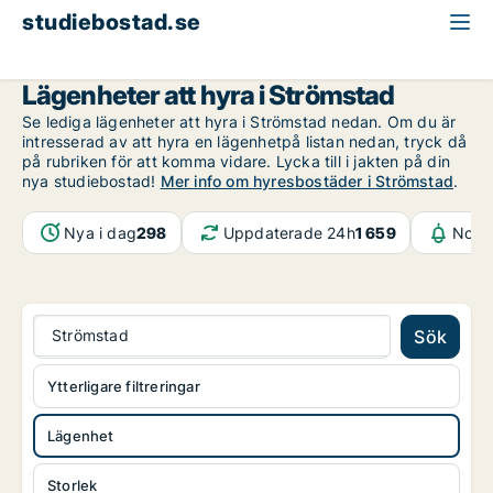
studiebostad.se
Lägenhet att hyra
Västra Götaland
Strömstad
Lägenheter att hyra i Strömstad
Se lediga lägenheter att hyra i Strömstad nedan. Om du är
intresserad av att hyra en lägenhetpå listan nedan, tryck då
på rubriken för att komma vidare. Lycka till i jakten på din
nya studiebostad!
Mer info om hyresbostäder i Strömstad
.
Nya i dag
298
Uppdaterade 24h
1 659
Notif
Strömstad
Sök
Ytterligare filtreringar
Lägenhet
Storlek