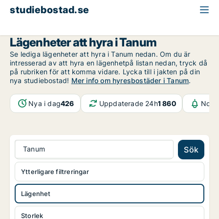
studiebostad.se
Lägenhet att hyra
Västra Götaland
Tanum
Lägenheter att hyra i Tanum
Se lediga lägenheter att hyra i Tanum nedan. Om du är
intresserad av att hyra en lägenhetpå listan nedan, tryck då
på rubriken för att komma vidare. Lycka till i jakten på din
nya studiebostad!
Mer info om hyresbostäder i Tanum
.
Nya i dag
426
Uppdaterade 24h
1 860
Notif
Tanum
Sök
Ytterligare filtreringar
Lägenhet
Storlek