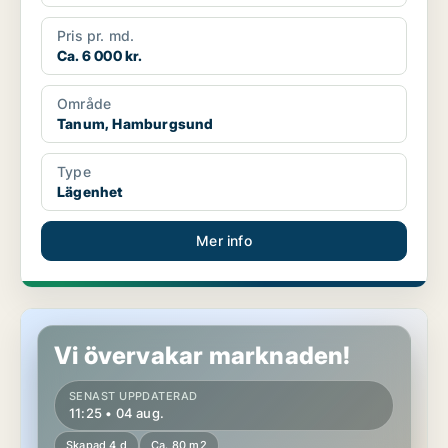
Pris pr. md.
Ca. 6 000 kr.
Område
Tanum, Hamburgsund
Type
Lägenhet
Mer info
Lägenhet i Tanum, Tanumshede
Vi övervakar marknaden!
SENAST UPPDATERAD
11:25 • 04 aug.
Skapad 4 d
Ca. 80 m2