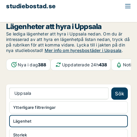
studiebostad.se
Lägenhet att hyra
Uppsala län
Uppsala
Lägenheter att hyra i Uppsala
Se lediga lägenheter att hyra i Uppsala nedan. Om du är
intresserad av att hyra en lägenhetpå listan nedan, tryck då
på rubriken för att komma vidare. Lycka till i jakten på din
nya studiebostad!
Mer info om hyresbostäder i Uppsala
.
Nya i dag
388
Uppdaterade 24h
438
Notifi
Uppsala
Sök
Ytterligare filtreringar
Lägenhet
Storlek