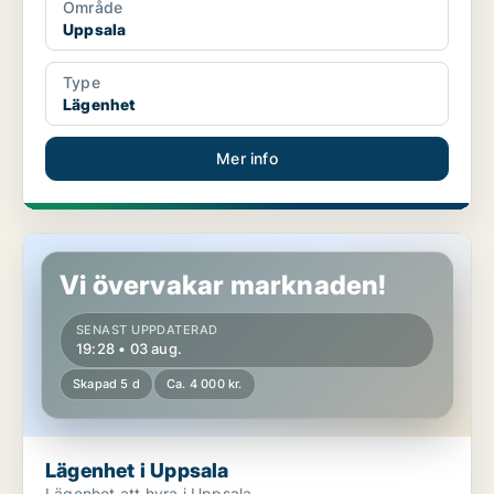
Område
Uppsala
Type
Lägenhet
Mer info
Lägenhet i Uppsala
Vi övervakar marknaden!
SENAST UPPDATERAD
19:28 • 03 aug.
Skapad 5 d
Ca. 4 000 kr.
Lägenhet i Uppsala
Lägenhet att hyra i Uppsala