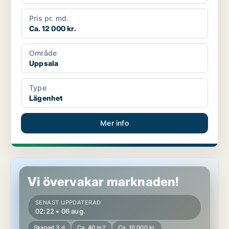
Pris pr. md.
Ca. 12 000 kr.
Område
Uppsala
Type
Lägenhet
Mer info
Lägenhet i Uppsala
Vi övervakar marknaden!
SENAST UPPDATERAD
02:22 • 06 aug.
Skapad 3 d
Ca. 40 m2
Ca. 10 000 kr.