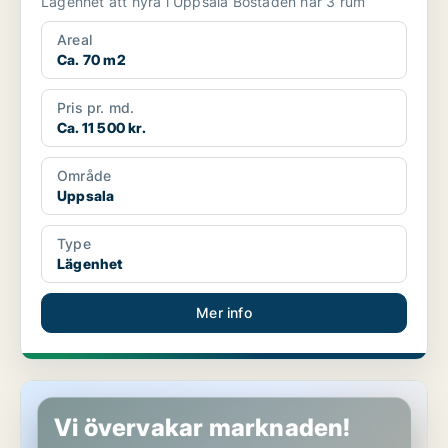
Lägenhet att hyra i Uppsala Bostaden har 3 rum
Areal
Ca. 70 m2
Pris pr. md.
Ca. 11 500 kr.
Område
Uppsala
Type
Lägenhet
Mer info
Lägenhet i Uppsala
Vi övervakar marknaden!