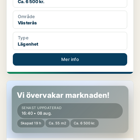
Ca. 6 500 kr.
Område
Västerås
Type
Lägenhet
Mer info
Lägenhet i Västerås
Vi övervakar marknaden!
SENAST UPPDATERAD
16:40 • 08 aug.
Skapad 19 h
Ca. 55 m2
Ca. 6 500 kr.