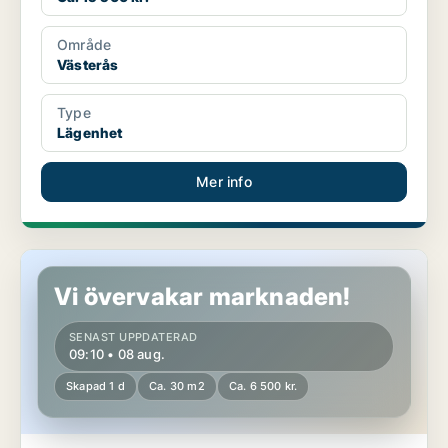
Område
Västerås
Type
Lägenhet
Mer info
Lägenhet i Västerås
Vi övervakar marknaden!
SENAST UPPDATERAD
09:10 • 08 aug.
Skapad 1 d
Ca. 30 m2
Ca. 6 500 kr.