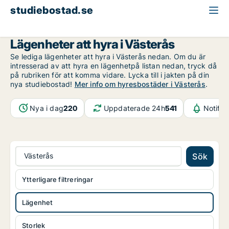
studiebostad.se
Lägenhet att hyra
Västmanland
Västerås
Lägenheter att hyra i Västerås
Se lediga lägenheter att hyra i Västerås nedan. Om du är
intresserad av att hyra en lägenhetpå listan nedan, tryck då
på rubriken för att komma vidare. Lycka till i jakten på din
nya studiebostad!
Mer info om hyresbostäder i Västerås
.
Nya i dag
220
Uppdaterade 24h
541
Notifik
Västerås
Sök
Ytterligare filtreringar
Lägenhet
Storlek