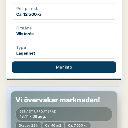
Pris pr. md.
Ca. 12 500 kr.
Område
Västerås
Type
Lägenhet
Mer info
Lägenhet i Västerås
Vi övervakar marknaden!
SENAST UPPDATERAD
13:11 • 08 aug.
Skapad 22 h
Ca. 40 m2
Ca. 7 000 kr.