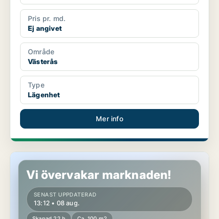
Pris pr. md.
Ej angivet
Område
Västerås
Type
Lägenhet
Mer info
Lägenhet i Västerås
Vi övervakar marknaden!
SENAST UPPDATERAD
13:12 • 08 aug.
Skapad 22 h
Ca. 100 m2