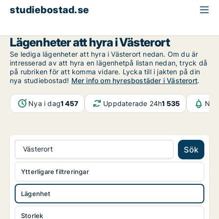
studiebostad.se
Lägenhet att hyra
Stockholm
Västerort
Lägenheter att hyra i Västerort
Se lediga lägenheter att hyra i Västerort nedan. Om du är
intresserad av att hyra en lägenhetpå listan nedan, tryck då
på rubriken för att komma vidare. Lycka till i jakten på din
nya studiebostad!
Mer info om hyresbostäder i Västerort
.
Nya i dag
1 457
Uppdaterade 24h
1 535
Noti
Västerort
Sök
Ytterligare filtreringar
Lägenhet
Storlek