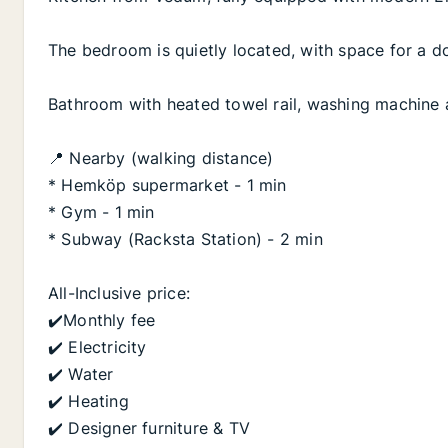
The bedroom is quietly located, with space for a 
Bathroom with heated towel rail, washing machine 
📍 Nearby (walking distance)
* Hemköp supermarket - 1 min
* Gym - 1 min
* Subway (Racksta Station) - 2 min
All-Inclusive price:
✔️Monthly fee
✔️ Electricity
✔️ Water
✔️ Heating
✔️ Designer furniture & TV