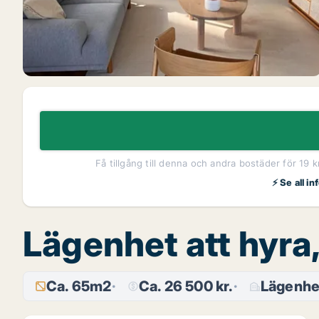
Få tillgång till denna och andra bostäder för 19 
⚡ Se all i
Lägenhet att hyra
Ca. 65m2
Ca. 26 500 kr.
Lägenhe