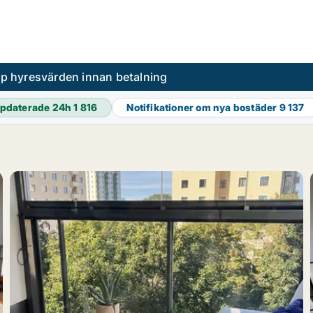
pp hyresvärden innan betalning
pdaterade 24h
1 816
Notifikationer om nya bostäder
9 137