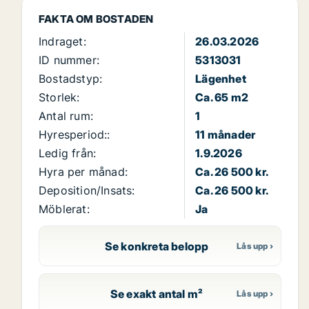
FAKTA OM BOSTADEN
Indraget:
26.03.2026
ID nummer:
5313031
Bostadstyp:
Lägenhet
Storlek:
Ca. 65 m2
Antal rum:
1
Hyresperiod::
11 månader
Ledig från:
1.9.2026
Hyra per månad:
Ca. 26 500 kr.
Deposition/Insats:
Ca. 26 500 kr.
Möblerat:
Ja
Se konkreta belopp
Se exakt antal m²