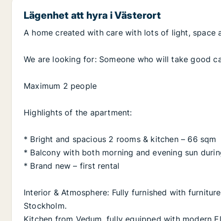
Lägenhet att hyra i Västerort
A home created with care with lots of light, space
We are looking for: Someone who will take good c
Maximum 2 people
Highlights of the apartment:
* Bright and spacious 2 rooms & kitchen – 66 sqm
* Balcony with both morning and evening sun duri
* Brand new – first rental
Interior & Atmosphere: Fully furnished with furnit
Stockholm.
Kitchen from Vedum, fully equipped with modern El