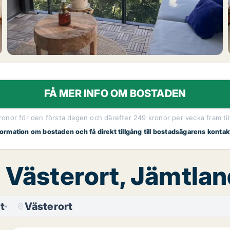
FÅ MER INFO OM BOSTADEN
kronor för den första dagen och därefter 249 kronor per vecka fram til
nformation om bostaden och få direkt tillgång till bostadsägarens kontak
, Västerort, Jämtla
t
Västerort