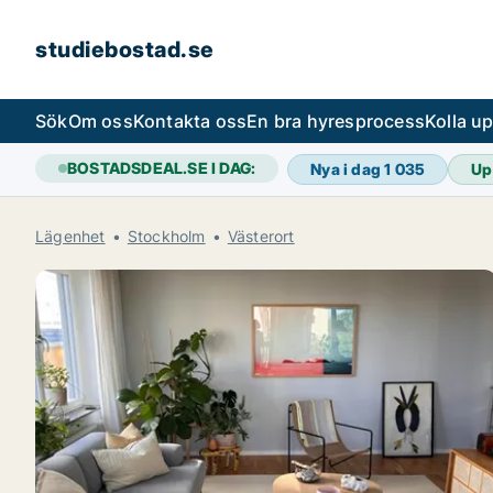
studiebostad.se
Sök
Om oss
Kontakta oss
En bra hyresprocess
Kolla u
BOSTADSDEAL.SE I DAG:
Nya i dag
1 035
Up
Lägenhet
Stockholm
Västerort