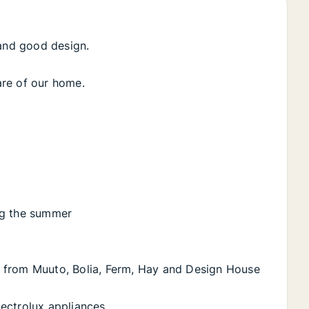
 and good design.
are of our home.
ng the summer
ure from Muuto, Bolia, Ferm, Hay and Design House
ectrolux appliances.