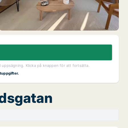
l uppsägning. Klicka på knappen för att fortsätta.
tuppgifter.
ndsgatan