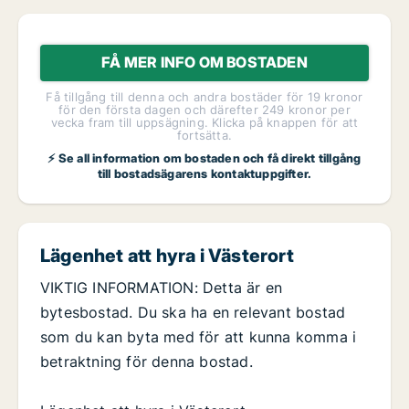
FÅ MER INFO OM BOSTADEN
Få tillgång till denna och andra bostäder för 19 kronor
för den första dagen och därefter 249 kronor per
vecka fram till uppsägning. Klicka på knappen för att
fortsätta.
⚡ Se all information om bostaden och få direkt tillgång
till bostadsägarens kontaktuppgifter.
Lägenhet att hyra i Västerort
VIKTIG INFORMATION: Detta är en
bytesbostad. Du ska ha en relevant bostad
som du kan byta med för att kunna komma i
betraktning för denna bostad.