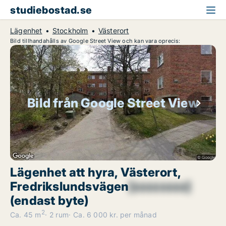
studiebostad.se
Lägenhet
Stockholm
Västerort
Bild tillhandahålls av Google Street View och kan vara oprecis:
Bild från Google Street View
Lägenhet att hyra, Västerort,
Fredrikslundsvägen
[xxxxxxxx]
(endast byte)
2
Ca. 45 m
2 rum
Ca. 6 000 kr. per månad