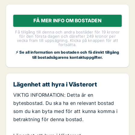
FÅ MER INFO OM BOSTADEN
Få tillgång till denna och andra bostäder för 19 kronor
för den första dagen och därefter 249 kronor per
vecka fram till uppsägning. Klicka på knappen för att
fortsätta.
⚡ Se all information om bostaden och få direkt tillgång
till bostadsägarens kontaktuppgifter.
Lägenhet att hyra i Västerort
VIKTIG INFORMATION: Detta är en
bytesbostad. Du ska ha en relevant bostad
som du kan byta med för att kunna komma i
betraktning för denna bostad.