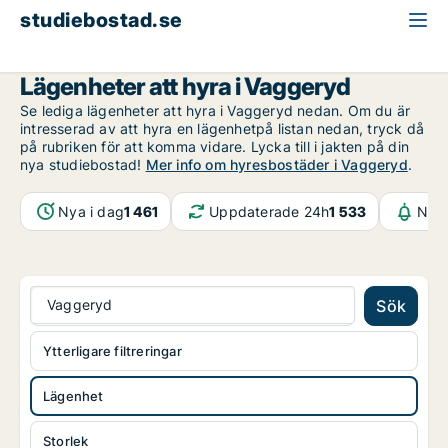
studiebostad.se
Lägenhet att hyra
Jönköpings län
Vaggeryd
Lägenheter att hyra i Vaggeryd
Se lediga lägenheter att hyra i Vaggeryd nedan. Om du är
intresserad av att hyra en lägenhetpå listan nedan, tryck då
på rubriken för att komma vidare. Lycka till i jakten på din
nya studiebostad!
Mer info om hyresbostäder i Vaggeryd
.
Nya i dag
1 461
Uppdaterade 24h
1 533
Noti
Vaggeryd
Sök
Ytterligare filtreringar
Lägenhet
Storlek