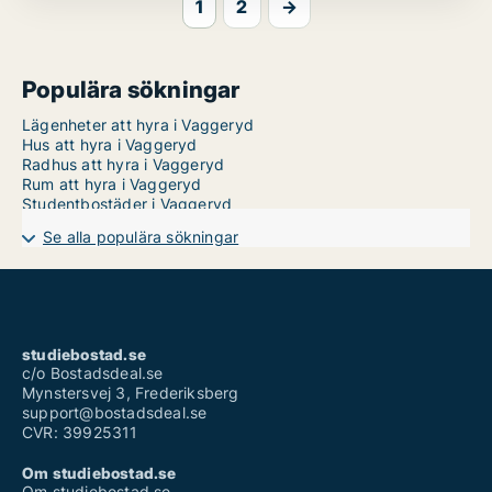
1
2
→
Populära sökningar
Lägenheter att hyra i Vaggeryd
Hus att hyra i Vaggeryd
Radhus att hyra i Vaggeryd
Rum att hyra i Vaggeryd
Studentbostäder i Vaggeryd
Se alla populära sökningar
studiebostad.se
c/o Bostadsdeal.se
Mynstersvej 3, Frederiksberg
support@bostadsdeal.se
CVR: 39925311
Om studiebostad.se
Om studiebostad.se