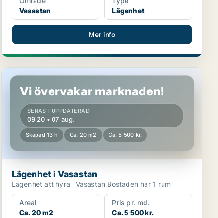
Område
Type
Vasastan
Lägenhet
Mer info
Lägenhet i Vasastan
Vi övervakar marknaden!
SENAST UPPDATERAD
09:20 • 07 aug.
Skapad 13 h
Ca. 20 m2
Ca. 5 500 kr.
Lägenhet i Vasastan
Lägenhet att hyra i Vasastan Bostaden har 1 rum
Areal
Pris pr. md.
Ca. 20 m2
Ca. 5 500 kr.