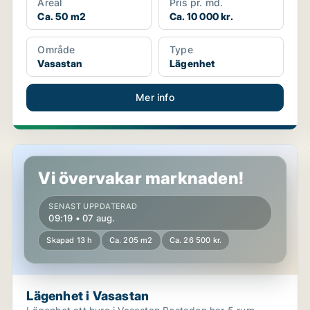
Areal
Pris pr. md.
Ca. 50 m2
Ca. 10 000 kr.
Område
Type
Vasastan
Lägenhet
Mer info
Lägenhet i Vasastan
Vi övervakar marknaden!
SENAST UPPDATERAD
09:19 • 07 aug.
Skapad 13 h
Ca. 205 m2
Ca. 26 500 kr.
Lägenhet i Vasastan