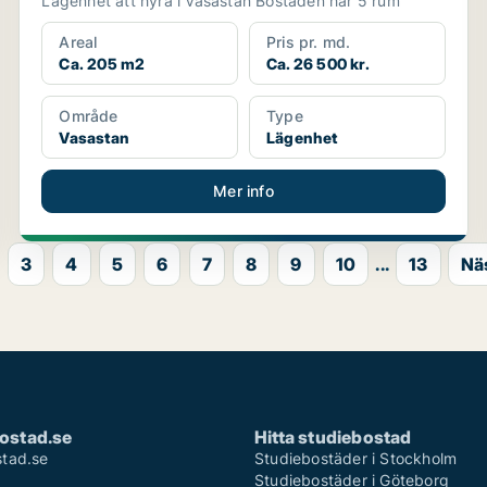
Lägenhet att hyra i Vasastan Bostaden har 5 rum
Areal
Pris pr. md.
Ca. 205 m2
Ca. 26 500 kr.
Område
Type
Vasastan
Lägenhet
Mer info
3
4
5
6
7
8
9
10
...
13
Nä
ostad.se
Hitta studiebostad
tad.se
Studiebostäder i Stockholm
Studiebostäder i Göteborg