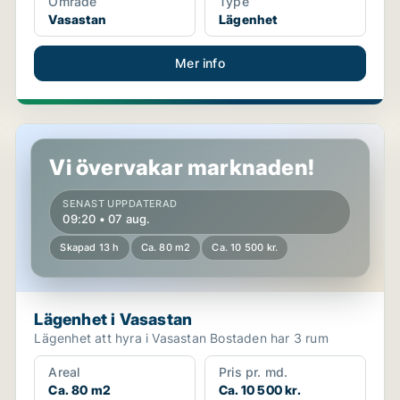
Område
Type
Vasastan
Lägenhet
Mer info
Lägenhet i Vasastan
Vi övervakar marknaden!
SENAST UPPDATERAD
09:20 • 07 aug.
Skapad 13 h
Ca. 80 m2
Ca. 10 500 kr.
Lägenhet i Vasastan
Lägenhet att hyra i Vasastan Bostaden har 3 rum
Areal
Pris pr. md.
Ca. 80 m2
Ca. 10 500 kr.