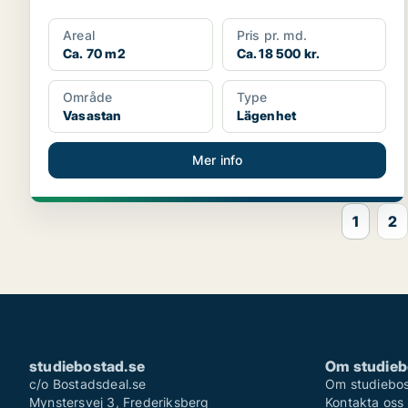
Areal
Pris pr. md.
Ca. 70 m2
Ca. 18 500 kr.
Område
Type
Vasastan
Lägenhet
Mer info
1
2
studiebostad.se
Om studieb
c/o Bostadsdeal.se
Om studiebos
Mynstersvej 3, Frederiksberg
Kontakta oss