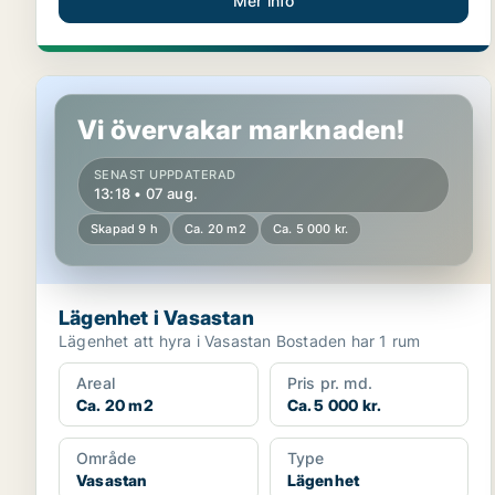
Mer info
Lägenhet i Vasastan
Vi övervakar marknaden!
SENAST UPPDATERAD
13:18 • 07 aug.
Skapad 9 h
Ca. 20 m2
Ca. 5 000 kr.
Lägenhet i Vasastan
Lägenhet att hyra i Vasastan Bostaden har 1 rum
Areal
Pris pr. md.
Ca. 20 m2
Ca. 5 000 kr.
Område
Type
Vasastan
Lägenhet