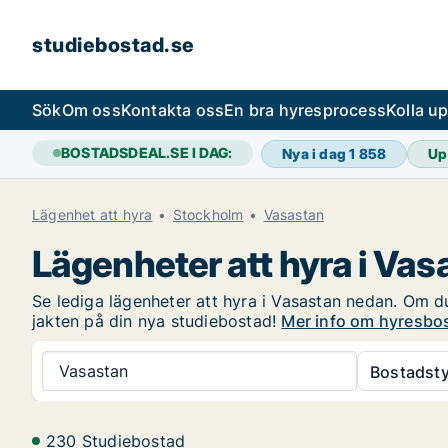
studiebostad.se
Sök
Om oss
Kontakta oss
En bra hyresprocess
Kolla u
BOSTADSDEAL.SE I DAG:
Nya i dag
1 858
Up
Lägenhet att hyra
Stockholm
Vasastan
Lägenheter att hyra i Vas
Se lediga lägenheter att hyra i Vasastan nedan. Om du 
jakten på din nya studiebostad!
Mer info om hyresbos
Vasastan
Bostadsty
230 Studiebostad