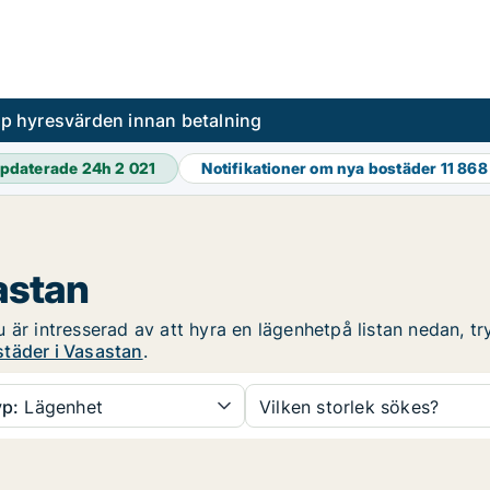
pp hyresvärden innan betalning
pdaterade 24h
2 021
Notifikationer om nya bostäder
11 868
astan
är intresserad av att hyra en lägenhetpå listan nedan, try
täder i Vasastan
.
p:
Lägenhet
Vilken storlek sökes?