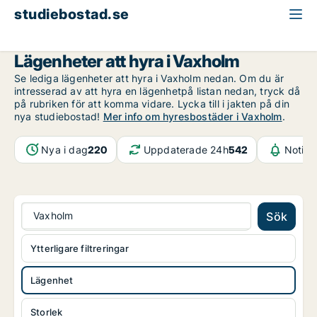
studiebostad.se
Lägenhet att hyra
Stockholms län
Vaxholm
Lägenheter att hyra i Vaxholm
Se lediga lägenheter att hyra i Vaxholm nedan. Om du är
intresserad av att hyra en lägenhetpå listan nedan, tryck då
på rubriken för att komma vidare. Lycka till i jakten på din
nya studiebostad!
Mer info om hyresbostäder i Vaxholm
.
Nya i dag
220
Uppdaterade 24h
542
Notifi
Vaxholm
Sök
Ytterligare filtreringar
Lägenhet
Storlek