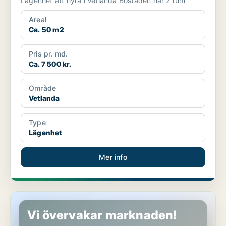
Lägenhet att hyra i Vetlanda Bostaden har 2 rum
Areal
Ca. 50 m2
Pris pr. md.
Ca. 7 500 kr.
Område
Vetlanda
Type
Lägenhet
Mer info
Lägenhet i Vetlanda
Vi övervakar marknaden!