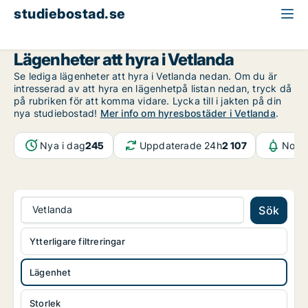
studiebostad.se
Lägenhet att hyra
Jönköpings län
Vetlanda
Lägenheter att hyra i Vetlanda
Se lediga lägenheter att hyra i Vetlanda nedan. Om du är
intresserad av att hyra en lägenhetpå listan nedan, tryck då
på rubriken för att komma vidare. Lycka till i jakten på din
nya studiebostad!
Mer info om hyresbostäder i Vetlanda
.
Nya i dag
245
Uppdaterade 24h
2 107
Notif
Vetlanda
Sök
Ytterligare filtreringar
Lägenhet
Storlek