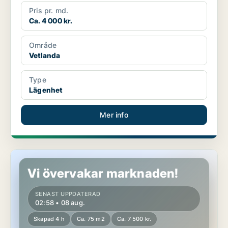
Pris pr. md.
Ca. 4 000 kr.
Område
Vetlanda
Type
Lägenhet
Mer info
Lägenhet i Vetlanda
Vi övervakar marknaden!
SENAST UPPDATERAD
02:58 • 08 aug.
Skapad 4 h
Ca. 75 m2
Ca. 7 500 kr.