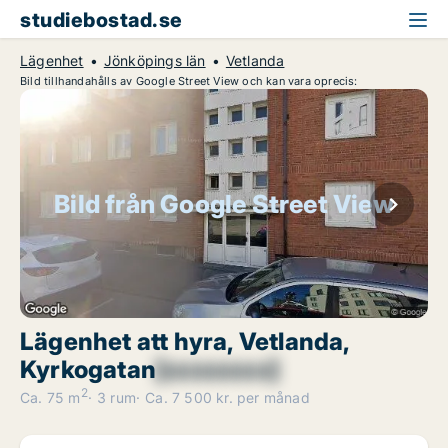
studiebostad.se
Lägenhet
Jönköpings län
Vetlanda
Bild tillhandahålls av Google Street View och kan vara oprecis:
Bild från Google Street View
Lägenhet att hyra, Vetlanda,
Kyrkogatan
[xxxxxxxx]
2
Ca. 75 m
3 rum
Ca. 7 500 kr. per månad