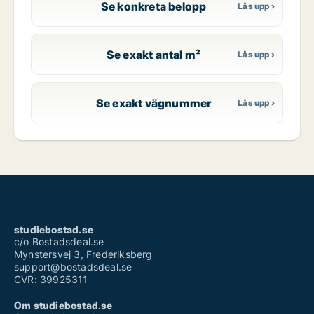
Se konkreta belopp
Se exakt antal m²
Se exakt vägnummer
studiebostad.se
c/o Bostadsdeal.se
Mynstersvej 3, Frederiksberg
support@bostadsdeal.se
CVR: 39925311
Om studiebostad.se