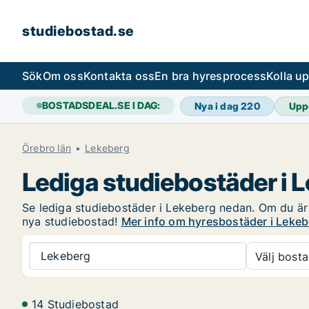
studiebostad.se
Sök
Om oss
Kontakta oss
En bra hyresprocess
Kolla u
BOSTADSDEAL.SE I DAG:
Nya i dag
220
Upp
Örebro län
Lekeberg
Lediga studiebostäder i 
Se lediga studiebostäder i Lekeberg nedan. Om du är i
nya studiebostad!
Mer info om hyresbostäder i Leke
Lekeberg
Välj bosta
14 Studiebostad