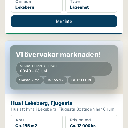
Område
Type
Lekeberg
Lägenhet
Mer info
Hus i Lekeberg, Fjugesta
Vi övervakar marknaden!
SENAST UPPDATERAD
08:43 • 03 juni
Skapad 2 mo
Ca. 155 m2
Ca. 12 000 kr.
Hus i Lekeberg, Fjugesta
Hus att hyra i Lekeberg, Fjugesta Bostaden har 6 rum
Areal
Pris pr. md.
Ca. 155 m2
Ca. 12 000 kr.