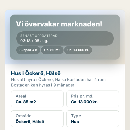
Hus i Öckerö, Hälsö
Vi övervakar marknaden!
SENAST UPPDATERAD
03:18 • 08 aug.
Skapad 4 h
Ca. 85 m2
Ca. 13 000 kr.
Hus i Öckerö, Hälsö
Hus att hyra i Öckerö, Hälsö Bostaden har 4 rum
Bostaden kan hyras i 9 månader
Areal
Pris pr. md.
Ca. 85 m2
Ca. 13 000 kr.
Område
Type
Öckerö, Hälsö
Hus