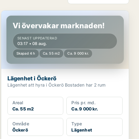
Lägenhet i Öckerö
Vi övervakar marknaden!
SENAST UPPDATERAD
03:17 • 08 aug.
Skapad 4 h
Ca. 55 m2
Ca. 9 000 kr.
Lägenhet i Öckerö
Lägenhet att hyra i Öckerö Bostaden har 2 rum
Areal
Pris pr. md.
Ca. 55 m2
Ca. 9 000 kr.
Område
Type
Öckerö
Lägenhet