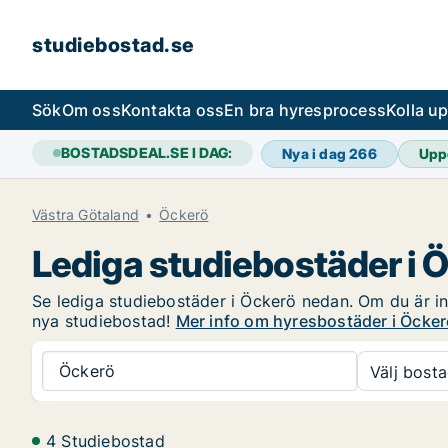
studiebostad.se
Sök
Om oss
Kontakta oss
En bra hyresprocess
Kolla u
BOSTADSDEAL.SE I DAG:
Nya i dag
266
Upp
Västra Götaland
Öckerö
Lediga studiebostäder i 
Se lediga studiebostäder i Öckerö nedan. Om du är int
nya studiebostad!
Mer info om hyresbostäder i Öcke
Öckerö
Välj bosta
4 Studiebostad