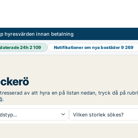
pp hyresvärden innan betalning
daterade 24h
2 109
Notifikationer om nya bostäder
9 269
Öckerö
resserad av att hyra en på listan nedan, tryck då på rubrik
rö
.
dstyp...
Vilken storlek sökes?