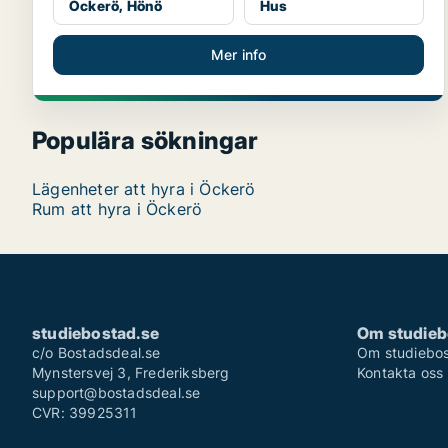
Öckerö, Hönö
Hus
Mer info
Populära sökningar
Lägenheter att hyra i Öckerö
Rum att hyra i Öckerö
studiebostad.se
Om studieb
c/o Bostadsdeal.se
Om studiebos
Mynstersvej 3, Frederiksberg
Kontakta oss
support@bostadsdeal.se
CVR: 39925311