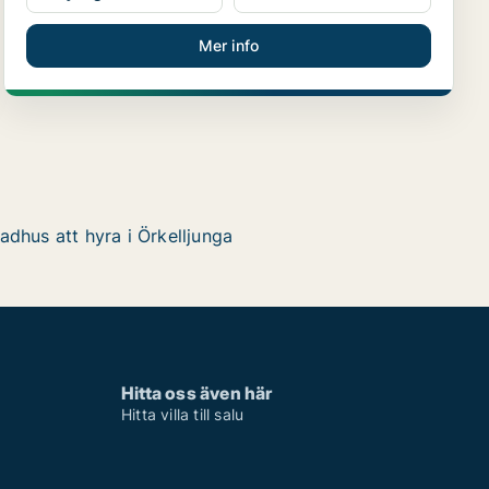
Mer info
adhus att hyra i Örkelljunga
Hitta oss även här
Hitta villa till salu