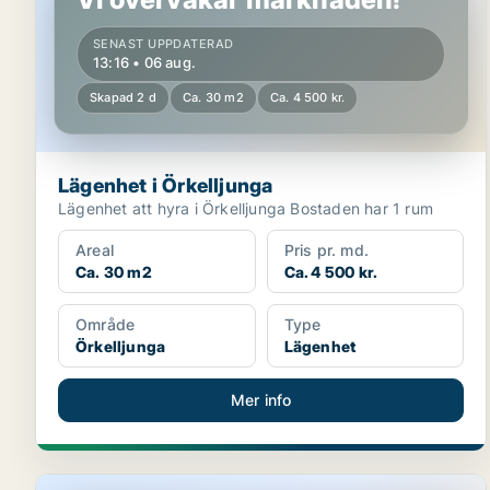
SENAST UPPDATERAD
13:16 • 06 aug.
Skapad 2 d
Ca. 30 m2
Ca. 4 500 kr.
Lägenhet i Örkelljunga
Lägenhet att hyra i Örkelljunga Bostaden har 1 rum
Areal
Pris pr. md.
Ca. 30 m2
Ca. 4 500 kr.
Område
Type
Örkelljunga
Lägenhet
Mer info
Lägenhet i Örkelljunga