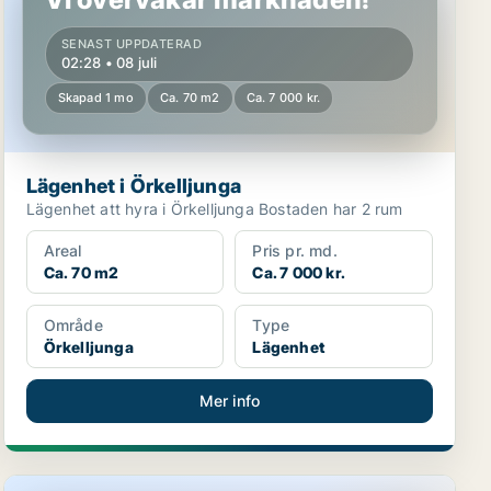
SENAST UPPDATERAD
02:28 • 08 juli
Skapad 1 mo
Ca. 70 m2
Ca. 7 000 kr.
Lägenhet i Örkelljunga
Lägenhet att hyra i Örkelljunga Bostaden har 2 rum
Areal
Pris pr. md.
Ca. 70 m2
Ca. 7 000 kr.
Område
Type
Örkelljunga
Lägenhet
Mer info
Lägenhet i Örkelljunga, Eket