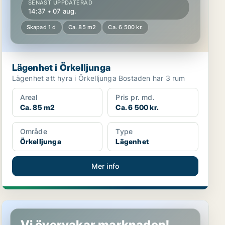
SENAST UPPDATERAD
14:37 • 07 aug.
Skapad 1 d
Ca. 85 m2
Ca. 6 500 kr.
Lägenhet i Örkelljunga
Lägenhet att hyra i Örkelljunga Bostaden har 3 rum
Areal
Pris pr. md.
Ca. 85 m2
Ca. 6 500 kr.
Område
Type
Örkelljunga
Lägenhet
Mer info
Lägenhet i Örkelljunga
Vi övervakar marknaden!