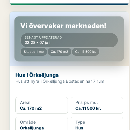
Hus i Örkelljunga
Vi övervakar marknaden!
SENAST UPPDATERAD
02:28 • 07 juli
Skapad 1 mo
Ca. 170 m2
Ca. 11 500 kr.
Hus i Örkelljunga
Hus att hyra i Örkelljunga Bostaden har 7 rum
Areal
Pris pr. md.
Ca. 170 m2
Ca. 11 500 kr.
Område
Type
Örkelljunga
Hus