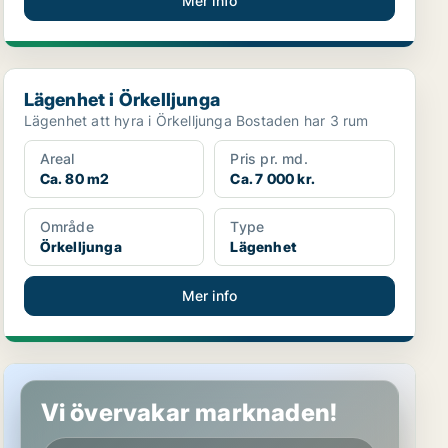
Mer info
Lägenhet i Örkelljunga
Lägenhet i Örkelljunga
Lägenhet att hyra i Örkelljunga Bostaden har 3 rum
Areal
Pris pr. md.
Ca. 80 m2
Ca. 7 000 kr.
Område
Type
Örkelljunga
Lägenhet
Mer info
Lägenhet i Örkelljunga
Vi övervakar marknaden!