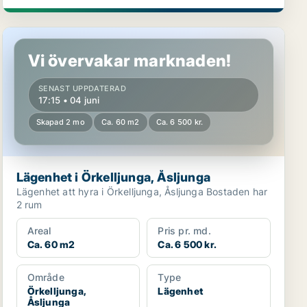
Lägenhet i Örkelljunga, Åsljunga
Vi övervakar marknaden!
SENAST UPPDATERAD
17:15 • 04 juni
Skapad 2 mo
Ca. 60 m2
Ca. 6 500 kr.
Lägenhet i Örkelljunga, Åsljunga
Lägenhet att hyra i Örkelljunga, Åsljunga Bostaden har
2 rum
Areal
Pris pr. md.
Ca. 60 m2
Ca. 6 500 kr.
Område
Type
Örkelljunga,
Lägenhet
Åsljunga