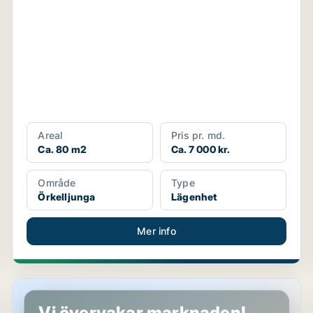
Areal
Pris pr. md.
Ca. 80 m2
Ca. 7 000 kr.
Område
Type
Örkelljunga
Lägenhet
Mer info
Lägenhet i Örkelljunga
Vi övervakar marknaden!