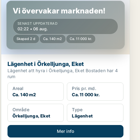
Vi övervakar marknaden!
SENAST UPPDATERAD
02:22 • 06 aug.
Skapad 2 d
Ca. 140 m2
Ca. 11 000 kr.
Lägenhet i Örkelljunga, Eket
Lägenhet att hyra i Örkelljunga, Eket Bostaden har 4
rum
Areal
Pris pr. md.
Ca. 140 m2
Ca. 11 000 kr.
Område
Type
Örkelljunga, Eket
Lägenhet
Mer info