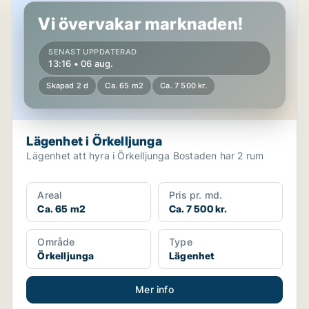
Vi övervakar marknaden!
SENAST UPPDATERAD
13:16 • 06 aug.
Skapad 2 d
Ca. 65 m2
Ca. 7 500 kr.
Lägenhet i Örkelljunga
Lägenhet att hyra i Örkelljunga Bostaden har 2 rum
Areal
Pris pr. md.
Ca. 65 m2
Ca. 7 500 kr.
Område
Type
Örkelljunga
Lägenhet
Mer info