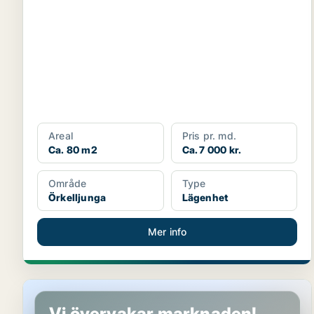
Areal
Pris pr. md.
Ca. 80 m2
Ca. 7 000 kr.
Område
Type
Örkelljunga
Lägenhet
Mer info
Lägenhet i Örkelljunga
Vi övervakar marknaden!