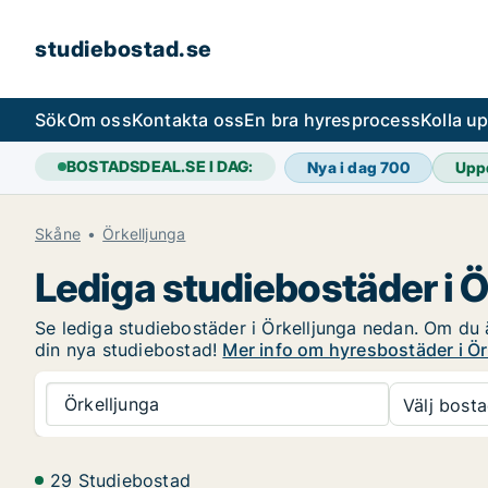
studiebostad.se
Sök
Om oss
Kontakta oss
En bra hyresprocess
Kolla u
BOSTADSDEAL.SE I DAG:
Nya i dag
700
Upp
Skåne
Örkelljunga
Lediga studiebostäder i Ö
Se lediga studiebostäder i Örkelljunga nedan. Om du är
din nya studiebostad!
Mer info om hyresbostäder i Ör
Örkelljunga
Välj bosta
29 Studiebostad