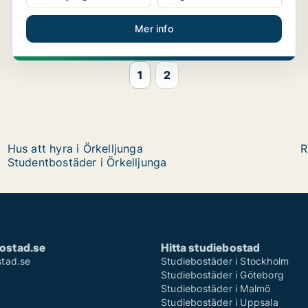
Mer info
1
2
Hus att hyra i Örkelljunga
R
Studentbostäder i Örkelljunga
ostad.se
Hitta studiebostad
tad.se
Studiebostäder i Stockholm
Studiebostäder i Göteborg
Studiebostäder i Malmö
Studiebostäder i Uppsala