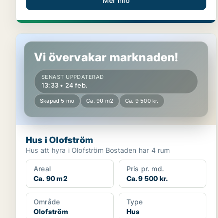
Mer info
Hus i Olofström
Vi övervakar marknaden!
SENAST UPPDATERAD
13:33 • 24 feb.
Skapad 5 mo
Ca. 90 m2
Ca. 9 500 kr.
Hus i Olofström
Hus att hyra i Olofström Bostaden har 4 rum
Areal
Pris pr. md.
Ca. 90 m2
Ca. 9 500 kr.
Område
Type
Olofström
Hus