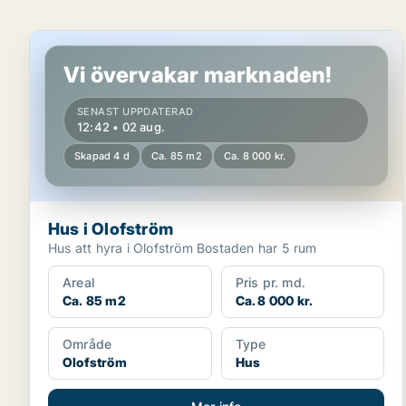
Hus i Olofström
Vi övervakar marknaden!
SENAST UPPDATERAD
12:42 • 02 aug.
Skapad 4 d
Ca. 85 m2
Ca. 8 000 kr.
Hus i Olofström
Hus att hyra i Olofström Bostaden har 5 rum
Areal
Pris pr. md.
Ca. 85 m2
Ca. 8 000 kr.
Område
Type
Olofström
Hus