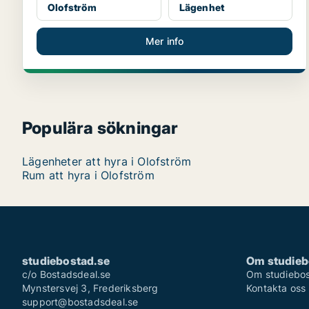
Olofström
Lägenhet
Mer info
Populära sökningar
Lägenheter att hyra i Olofström
Rum att hyra i Olofström
studiebostad.se
Om studieb
c/o Bostadsdeal.se
Om studiebos
Mynstersvej 3, Frederiksberg
Kontakta oss
support@bostadsdeal.se