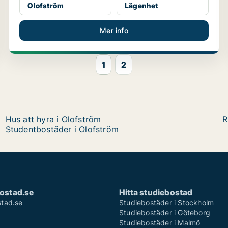
Olofström
Lägenhet
Mer info
1
2
Hus att hyra i Olofström
R
Studentbostäder i Olofström
ostad.se
Hitta studiebostad
tad.se
Studiebostäder i Stockholm
Studiebostäder i Göteborg
Studiebostäder i Malmö