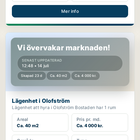
Mer info
Lägenhet i Olofström
Vi övervakar marknaden!
SENAST UPPDATERAD
12:48 • 14 juli
Skapad 23 d
Ca. 40 m2
Ca. 4 000 kr.
Lägenhet i Olofström
Lägenhet att hyra i Olofström Bostaden har 1 rum
Areal
Pris pr. md.
Ca. 40 m2
Ca. 4 000 kr.