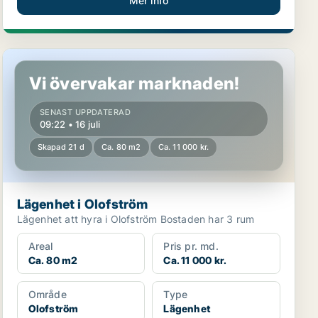
Mer info
Lägenhet i Olofström
Vi övervakar marknaden!
SENAST UPPDATERAD
09:22 • 16 juli
Skapad 21 d
Ca. 80 m2
Ca. 11 000 kr.
Lägenhet i Olofström
Lägenhet att hyra i Olofström Bostaden har 3 rum
Areal
Pris pr. md.
Ca. 80 m2
Ca. 11 000 kr.
Område
Type
Olofström
Lägenhet