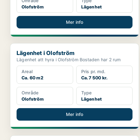
Område
Type
Olofström
Lägenhet
Mer info
Lägenhet i Olofström
Lägenhet i Olofström
Lägenhet att hyra i Olofström Bostaden har 2 rum
Areal
Pris pr. md.
Ca. 60 m2
Ca. 7 500 kr.
Område
Type
Olofström
Lägenhet
Mer info
Lägenhet i Olofström