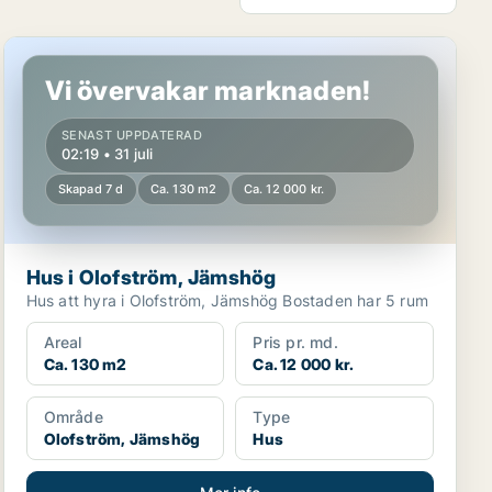
Hus i Olofström, Jämshög
Vi övervakar marknaden!
SENAST UPPDATERAD
02:19 • 31 juli
Skapad 7 d
Ca. 130 m2
Ca. 12 000 kr.
Hus i Olofström, Jämshög
Hus att hyra i Olofström, Jämshög Bostaden har 5 rum
Areal
Pris pr. md.
Ca. 130 m2
Ca. 12 000 kr.
Område
Type
Olofström, Jämshög
Hus