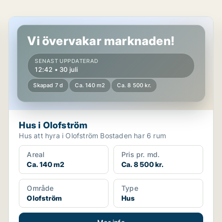
Hus i Olofström
Vi övervakar marknaden!
SENAST UPPDATERAD
12:42 • 30 juli
Skapad 7 d
Ca. 140 m2
Ca. 8 500 kr.
Hus i Olofström
Hus att hyra i Olofström Bostaden har 6 rum
Areal
Pris pr. md.
Ca. 140 m2
Ca. 8 500 kr.
Område
Type
Olofström
Hus