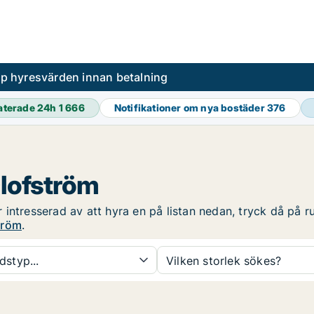
pp hyresvärden innan betalning
aterade 24h
1 666
Notifikationer om nya bostäder
376
Olofström
ntresserad av att hyra en på listan nedan, tryck då på rub
tröm
.
dstyp...
Vilken storlek sökes?