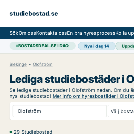
studiebostad.se
Sök
Om oss
Kontakta oss
En bra hyresprocess
Kolla u
BOSTADSDEAL.SE I DAG:
Nya i dag
14
Uppd
Blekinge
Olofström
Lediga studiebostäder i 
Se lediga studiebostäder i Olofström nedan. Om du är i
nya studiebostad!
Mer info om hyresbostäder i Olofs
Olofström
Välj bosta
29 Studiebostad