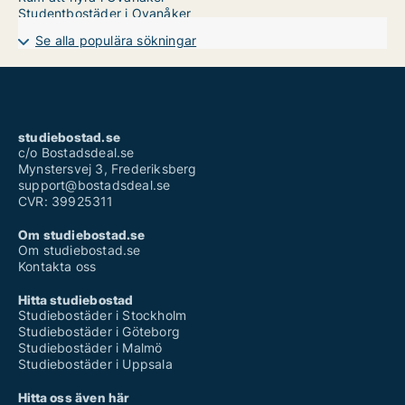
Studentbostäder i Ovanåker
Se alla populära sökningar
studiebostad.se
c/o Bostadsdeal.se
Mynstersvej 3, Frederiksberg
support@bostadsdeal.se
CVR: 39925311
Om studiebostad.se
Om studiebostad.se
Kontakta oss
Hitta studiebostad
Studiebostäder i Stockholm
Studiebostäder i Göteborg
Studiebostäder i Malmö
Studiebostäder i Uppsala
Hitta oss även här