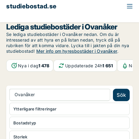
studiebostad.se
Gävleborg
Ovanåker
Lediga studiebostäder i Ovanåker
Se lediga studiebostäder i Ovanåker nedan. Om du är
intresserad av att hyra en på listan nedan, tryck då på
rubriken för att komma vidare. Lycka till i jakten på din nya
studiebostad!
Mer info om hyresbostäder i Ovanåker
.
Nya i dag
1 478
Uppdaterade 24h
1 651
Noti
Ovanåker
Sök
Ytterligare filtreringar
Bostadstyp
Storlek