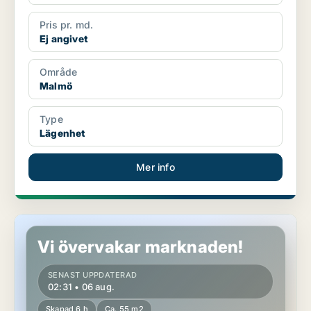
Pris pr. md.
Ej angivet
Område
Malmö
Type
Lägenhet
Mer info
Lägenhet i Malmö
Vi övervakar marknaden!
SENAST UPPDATERAD
02:31 • 06 aug.
Skapad 6 h
Ca. 55 m2