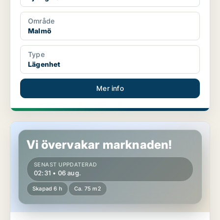
Område
Malmö
Type
Lägenhet
Mer info
Lägenhet i Malmö
Vi övervakar marknaden!
SENAST UPPDATERAD
02:31 • 06 aug.
Skapad 6 h
Ca. 75 m2