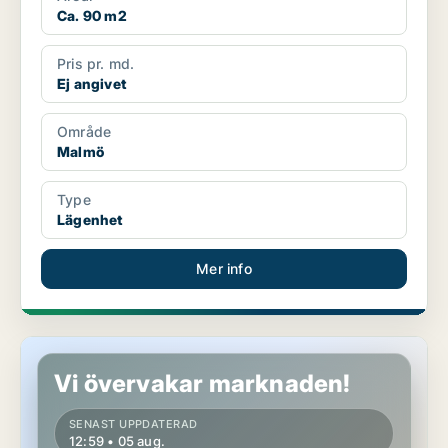
Ca. 90 m2
Pris pr. md.
Ej angivet
Område
Malmö
Type
Lägenhet
Mer info
Lägenhet i Malmö
Vi övervakar marknaden!
SENAST UPPDATERAD
12:59 • 05 aug.