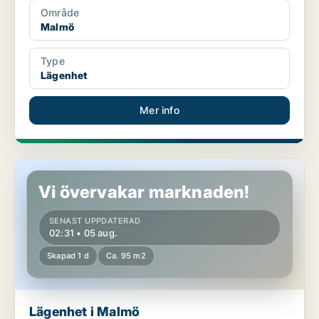
Område
Malmö
Type
Lägenhet
Mer info
Lägenhet i Malmö
Vi övervakar marknaden!
SENAST UPPDATERAD
02:31 • 05 aug.
Skapad 1 d
Ca. 95 m2
Lägenhet i Malmö