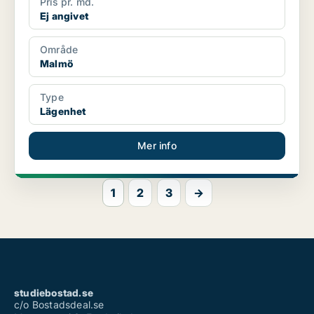
Pris pr. md.
Ej angivet
Område
Malmö
Type
Lägenhet
Mer info
1
2
3
→
studiebostad.se
c/o Bostadsdeal.se