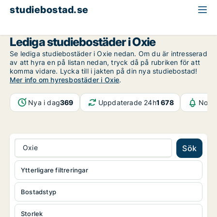
studiebostad.se
Malmö
Oxie
Lediga studiebostäder i Oxie
Se lediga studiebostäder i Oxie nedan. Om du är intresserad
av att hyra en på listan nedan, tryck då på rubriken för att
komma vidare. Lycka till i jakten på din nya studiebostad!
Mer info om hyresbostäder i Oxie
.
Nya i dag
369
Uppdaterade 24h
1 678
Notif
Oxie
Sök
Ytterligare filtreringar
Bostadstyp
Storlek