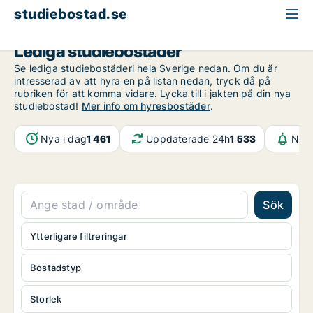
studiebostad.se
Lediga studiebostäder
Se lediga studiebostäderi hela Sverige nedan. Om du är
intresserad av att hyra en på listan nedan, tryck då på
rubriken för att komma vidare. Lycka till i jakten på din nya
studiebostad!
Mer info om hyresbostäder
.
Nya i dag
1 461
Uppdaterade 24h
1 533
Noti
Sök
Ytterligare filtreringar
Bostadstyp
Storlek