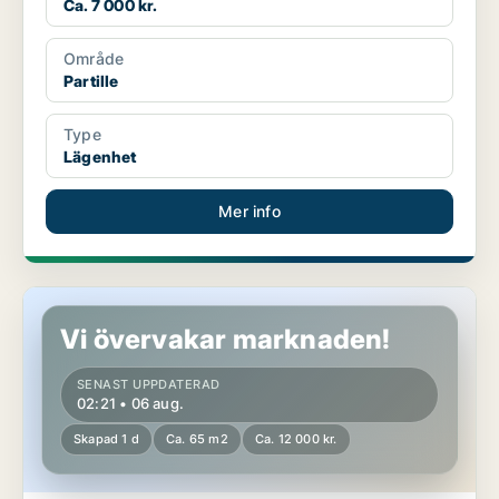
Ca. 7 000 kr.
Område
Partille
Type
Lägenhet
Mer info
Hus i Partille
Vi övervakar marknaden!
SENAST UPPDATERAD
02:21 • 06 aug.
Skapad 1 d
Ca. 65 m2
Ca. 12 000 kr.