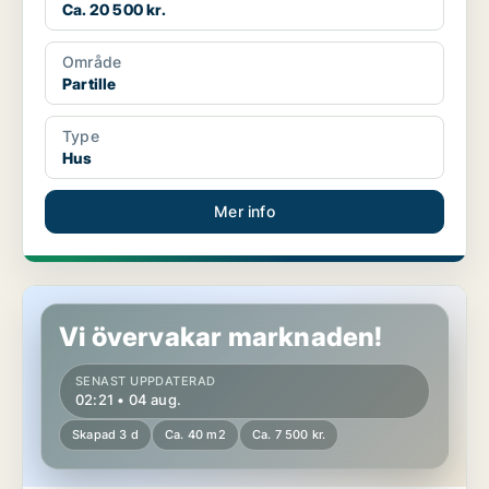
Ca. 20 500 kr.
Område
Partille
Type
Hus
Mer info
Lägenhet i Partille
Vi övervakar marknaden!
SENAST UPPDATERAD
02:21 • 04 aug.
Skapad 3 d
Ca. 40 m2
Ca. 7 500 kr.