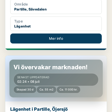
Område
Partille, Sävedalen
Type
Lägenhet
Mer info
Lägenhet i Partille, Öjersjö
Vi övervakar marknaden!
SENAST UPPDATERAD
02:24 • 08 juli
Skapad 30 d
Ca. 55 m2
Ca. 11 000 kr.
Lägenhet i Partille, Öjersjö