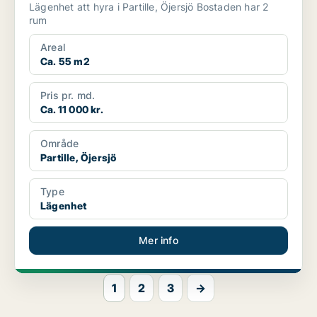
Lägenhet att hyra i Partille, Öjersjö Bostaden har 2
rum
Areal
Ca. 55 m2
Pris pr. md.
Ca. 11 000 kr.
Område
Partille, Öjersjö
Type
Lägenhet
Mer info
1
2
3
→