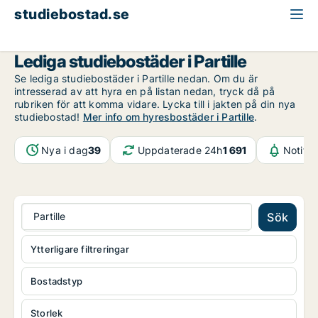
studiebostad.se
Västra Götaland
Partille
Lediga studiebostäder i Partille
Se lediga studiebostäder i Partille nedan. Om du är
intresserad av att hyra en på listan nedan, tryck då på
rubriken för att komma vidare. Lycka till i jakten på din nya
studiebostad!
Mer info om hyresbostäder i Partille
.
Nya i dag
39
Uppdaterade 24h
1 691
Notifik
Partille
Sök
Ytterligare filtreringar
Bostadstyp
Storlek